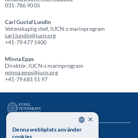
031-786 90 05
Carl Gustaf Lundin
Vetenskaplig chef, IUCN:s marinprogram
carl.lundin@iucn.org
+41-79 477 1400
Minna Epps
Direktör, IUCN:s marinprogram
minna.epps@iucn.org
+41-79 681 51 97
×
Denna webbplats använder
SWEDISH
Kungl. Vetenskapsakademien
cookies