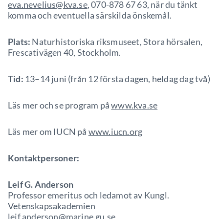
eva.nevelius@kva.se
, 070-878 67 63, när du tänkt
komma och eventuella särskilda önskemål.
Plats:
Naturhistoriska riksmuseet, Stora hörsalen,
Frescativägen 40, Stockholm.
Tid:
13–14 juni (från 12 första dagen, heldag dag två)
Läs mer och se program på
www.kva.se
Läs mer om IUCN på
www.iucn.org
Kontaktpersoner:
Leif G. Anderson
Professor emeritus och ledamot av Kungl.
Vetenskapsakademien
leif.anderson@marine.gu.se