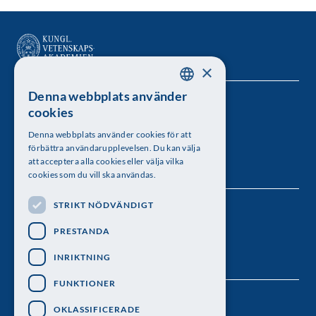
×
Denna webbplats använder
SWEDISH
Kungl. Vetenskapsakademien
cookies
ENGLISH
Besöksadress: Lilla Frescativägen 4A
Denna webbplats använder cookies för att
förbättra användarupplevelsen. Du kan välja
Telefon: 08-673 95 00
att acceptera alla cookies eller välja vilka
cookies som du vill ska användas.
STRIKT NÖDVÄNDIGT
Följ oss
PRESTANDA
INRIKTNING
FUNKTIONER
OKLASSIFICERADE