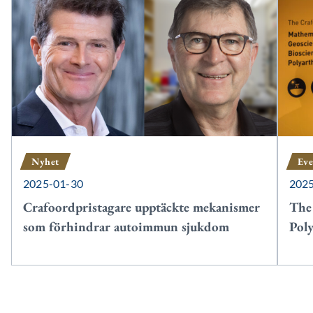
Nyhet
Ev
2025-01-30
202
Crafoordpristagare upptäckte mekanismer
The 
som förhindrar autoimmun sjukdom
Poly