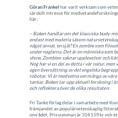
Göran Frankel
har varit verksam som veten
särskilt intresse för medvetandeforsknin
här:
–
Boken handlar om det klassiska body-m
endast med materia såsom naturvetenskapen
något annat, en själ? En zombie som filoso
under naglarna. Det är en människa som bete
show. Zombien saknar upplevelser och känslo
Nog har vi en del av detta i vår natur, men
egen översättning av det engelska begreppe
robotar. Vi är medvetna om många av våra
tankar. Boken tar upp aktuell forskning i ä
och reflektera över de olika resultaten
.
Fri Tanke förlag delar i samarbete med Kun
främjandet av populärvetenskaplig littera
området. Prissumman är 314 159 kr och ett