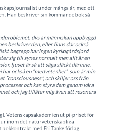
skapsjournalist under många år, med ett
gen. Han beskriver sin kommande bok så
indproblemet, dvs är människan uppbyggd
 beskriver den, eller finns där också
fiskt begrepp har ingen kyrkogårdsjord
r sig till synes normalt men allt är en
r, ljuset är så att säga släckt därinne.
 vi har också en ”medvetenhet”, som är min
t ”consciousness”, och skiljer oss från
 processer och kan styra dem genom våra
mnet och jag tillåter mig även att resonera
gl. Vetenskapsakademien ut pi-priset för
tur inom det naturvetenskapliga
 bokkontrakt med Fri Tanke förlag.