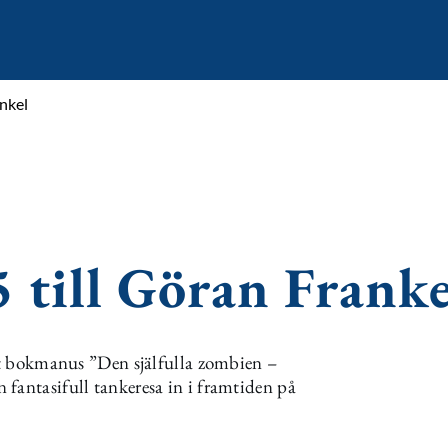
ankel
5 till Göran Franke
itt bokmanus ”Den själfulla zombien –
fantasifull tankeresa in i framtiden på