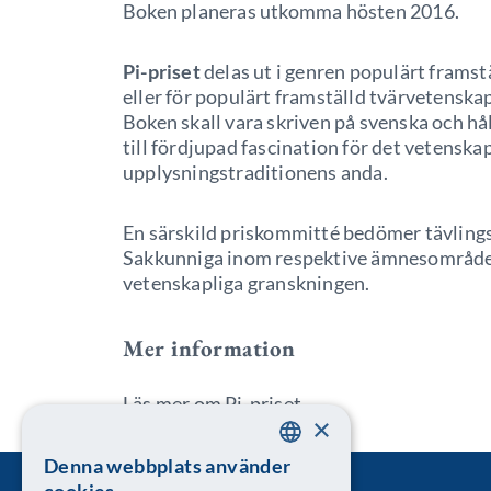
Boken planeras utkomma hösten 2016.
Pi-priset
delas ut i genren populärt frams
eller för populärt framställd tvärvetenska
Boken skall vara skriven på svenska och hå
till fördjupad fascination för det vetenskap
upplysningstraditionens anda.
En särskild priskommitté bedömer tävlings
Sakkunniga inom respektive ämnesområde 
vetenskapliga granskningen.
Mer information
Läs mer om Pi-priset
×
Denna webbplats använder
SWEDISH