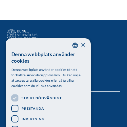
×
Denna webbplats använder
SWEDISH
Kungl. Vetenskapsakademien
cookies
ENGLISH
Besöksadress: Lilla Frescativägen 4A
Denna webbplats använder cookies för att
förbättra användarupplevelsen. Du kan välja
Telefon: 08-673 95 00
att acceptera alla cookies eller välja vilka
cookies som du vill ska användas.
STRIKT NÖDVÄNDIGT
Följ oss
PRESTANDA
INRIKTNING