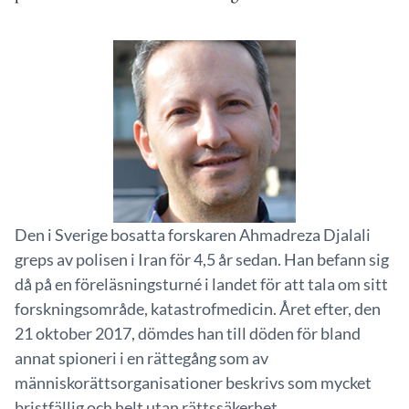
Den i Sverige bosatta forskaren Ahmadreza Djalali
greps av polisen i Iran för 4,5 år sedan. Han befann sig
då på en föreläsningsturné i landet för att tala om sitt
forskningsområde, katastrofmedicin. Året efter, den
21 oktober 2017, dömdes han till döden för bland
annat spioneri i en rättegång som av
människorättsorganisationer beskrivs som mycket
bristfällig och helt utan rättssäkerhet.