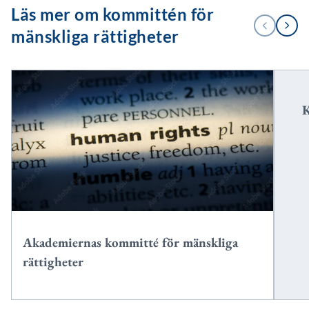
Läs mer om kommittén för
1
FÖREGÅENDE
NÄSTA
/
mänskliga rättigheter
2
K
Akademiernas kommitté för mänskliga
rättigheter