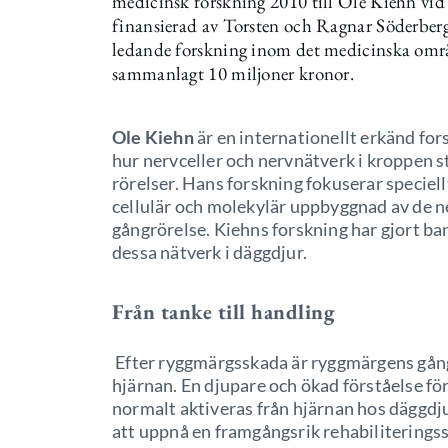
medicinsk forskning 2010 till Ole Kiehn vid 
finansierad av Torsten och Ragnar Söderbergs 
ledande forskning inom det medicinska område
sammanlagt 10 miljoner kronor.
Ole Kiehn
är en internationellt erkänd fo
hur nervceller och nervnätverk i kroppen s
rörelser. Hans forskning fokuserar speciell
cellulär och molekylär uppbyggnad av de n
gångrörelse. Kiehns forskning har gjort b
dessa nätverk i däggdjur.
Från tanke till handling
Efter ryggmärgsskada är ryggmärgens gång
hjärnan. En djupare och ökad förståelse fö
normalt aktiveras från hjärnan hos däggdju
att uppnå en framgångsrik rehabiliterings