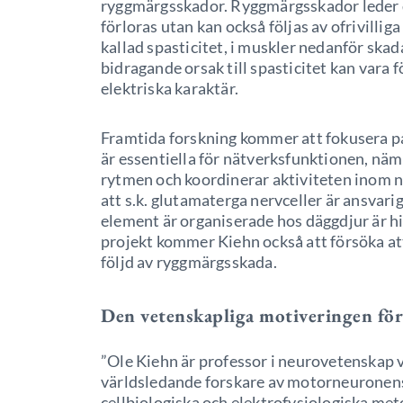
ryggmärgsskador. Ryggmärgsskador leder do
förloras utan kan också följas av ofrivilli
kallad spasticitet, i muskler nedanför skad
bidragande orsak till spasticitet kan vara 
elektriska karaktär.
Framtida forskning kommer att fokusera p
är essentiella för nätverksfunktionen, näm
rytmen och koordinerar aktiviteten inom n
att s.k. glutamaterga nervceller är ansvari
element är organiserade hos däggdjur är hit
projekt kommer Kiehn också att försöka at
följd av ryggmärgsskada.
Den vetenskapliga motiveringen för
”Ole Kiehn är professor i neurovetenskap v
världsledande forskare av motorneuronens
cellbiologiska och elektrofysiologiska me