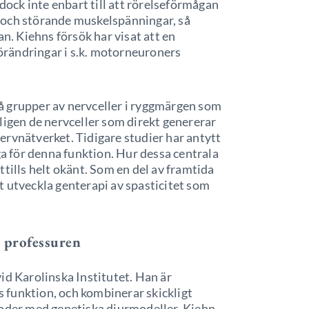
ck inte enbart till att rörelseförmågan
ga och störande muskelspänningar, så
an. Kiehns försök har visat att en
förändringar i s.k. motorneuroners
å grupper av nervceller i ryggmärgen som
ligen de nervceller som direkt genererar
ervnätverket. Tidigare studier har antytt
ga för denna funktion. Hur dessa centrala
tills helt okänt. Som en del av framtida
t utveckla genterapi av spasticitet som
 professuren
id Karolinska Institutet. Han är
 funktion, och kombinerar skickligt
toder med genetiska djurmodeller. Kiehn