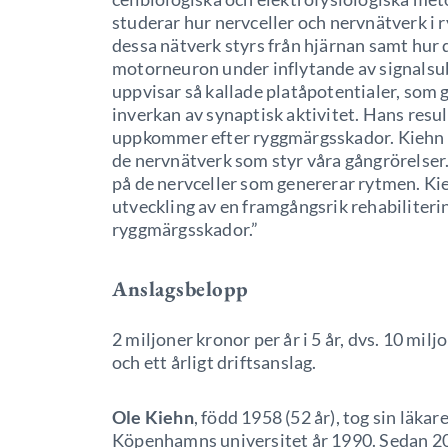
studerar hur nervceller och nervnätverk i 
dessa nätverk styrs från hjärnan samt hur d
motorneuron under inflytande av signalsu
uppvisar så kallade platåpotentialer, som
inverkan av synaptisk aktivitet. Hans resul
uppkommer efter ryggmärgsskador. Kiehn h
de nervnätverk som styr våra gångrörelser
på de nervceller som genererar rytmen. Kie
utveckling av en framgångsrik rehabiliteri
ryggmärgsskador.”
Anslagsbelopp
2 miljoner kronor per år i 5 år, dvs. 10 milj
och ett årligt driftsanslag.
Ole Kiehn
, född 1958 (52 år), tog sin läk
Köpenhamns universitet år 1990. Sedan 20