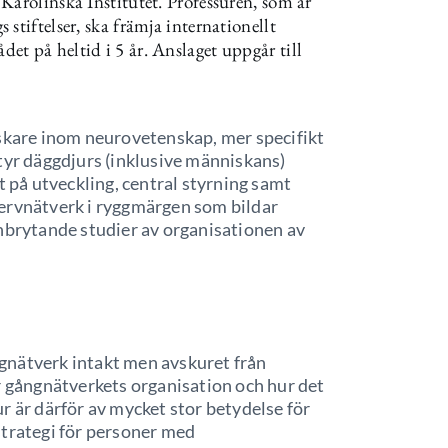
Karolinska Institutet. Professuren, som är
stiftelser, ska främja internationellt
t på heltid i 5 år. Anslaget uppgår till
rskare inom neurovetenskap, mer specifikt
tyr däggdjurs (inklusive människans)
t på utveckling, central styrning samt
ervnätverk i ryggmärgen som bildar
anbrytande studier av organisationen av
nätverk intakt men avskuret från
r gångnätverkets organisation och hur det
r är därför av mycket stor betydelse för
strategi för personer med