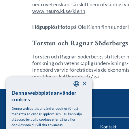
neurovetenskap, särskilt neurofysiologi vi
www.neuro.ki.se/kiehn
Högupplöst foto
på Ole Kiehn finns under
Torsten och Ragnar Söderbergs 
Torsten och Ragnar Söderbergs stiftelser h
forskning och vetenskaplig undervisnings-
innebörd varvid företrädesvis de ekonomis
områdena skall komma ifråga.
×
Denna webbplats använder
SWEDISH
cookies
ENGLISH
Denna webbplats använder cookies för att
förbättra användarupplevelsen. Du kan välja
att acceptera alla cookies eller välja vilka
cookies som du vill ska användas.
Kontakt
Kungl. Vetenskapsakademien