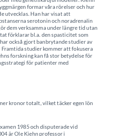
ryggmärgen formar våra rörelser och hur
e utvecklas. Han har visat att
bstanserna serotonin och noradrenalin
 gör dem verksamma under längre tid utan
tat förklarar bl.a. den spasticitet som
ar också gjort banbrytande studier av
. Framtida studier kommer att fokusera
hns forskning kan få stor betydelse för
ngsstrategi för patienter med
oner kronor totalt, vilket täcker egen lön
arexamen 1985 och disputerade vid
04 är Ole Kiehn professor i