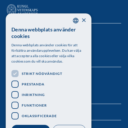
×
Denna webbplats använder
SWEDISH
Kungl. Vetenskapsakademien
cookies
ENGLISH
Besöksadress: Lilla Frescativägen 4A
Denna webbplats använder cookies för att
förbättra användarupplevelsen. Du kan välja
Telefon: 08-673 95 00
att acceptera alla cookies eller välja vilka
cookies som du vill ska användas.
STRIKT NÖDVÄNDIGT
Följ oss
PRESTANDA
INRIKTNING
FUNKTIONER
OKLASSIFICERADE