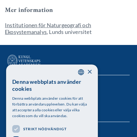
Mer information
Institutionen för Naturgeografi och
Ekosystemanalys
, Lunds universitet
×
Denna webbplats använder
SWEDISH
Kungl. Vetenskapsakademien
cookies
ENGLISH
Besöksadress: Lilla Frescativägen 4A
Denna webbplats använder cookies för att
förbättra användarupplevelsen. Du kan välja
Telefon: 08-673 95 00
att acceptera alla cookies eller välja vilka
cookies som du vill ska användas.
STRIKT NÖDVÄNDIGT
Följ oss