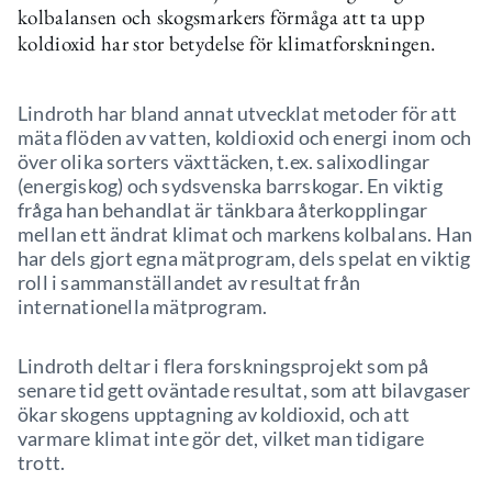
kolbalansen och skogsmarkers förmåga att ta upp
koldioxid har stor betydelse för klimatforskningen.
Lindroth har bland annat utvecklat metoder för att
mäta flöden av vatten, koldioxid och energi inom och
över olika sorters växttäcken, t.ex. salixodlingar
(energiskog) och sydsvenska barrskogar. En viktig
fråga han behandlat är tänkbara återkopplingar
mellan ett ändrat klimat och markens kolbalans. Han
har dels gjort egna mätprogram, dels spelat en viktig
roll i sammanställandet av resultat från
internationella mätprogram.
Lindroth deltar i flera forskningsprojekt som på
senare tid gett oväntade resultat, som att bilavgaser
ökar skogens upptagning av koldioxid, och att
varmare klimat inte gör det, vilket man tidigare
trott.