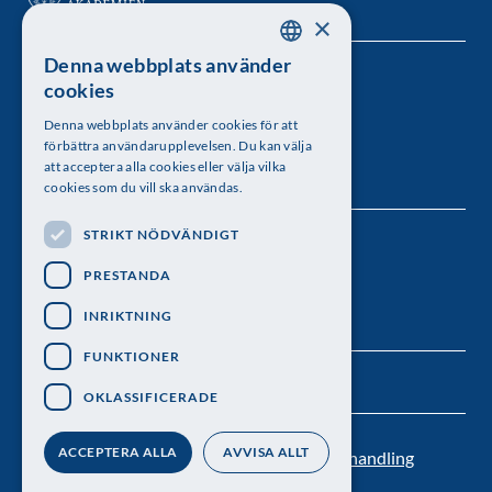
×
Denna webbplats använder
SWEDISH
Kungl. Vetenskapsakademien
cookies
ENGLISH
Besöksadress: Lilla Frescativägen 4A
Denna webbplats använder cookies för att
förbättra användarupplevelsen. Du kan välja
Telefon: 08-673 95 00
att acceptera alla cookies eller välja vilka
cookies som du vill ska användas.
STRIKT NÖDVÄNDIGT
Följ oss
PRESTANDA
INRIKTNING
FUNKTIONER
OKLASSIFICERADE
ACCEPTERA ALLA
AVVISA ALLT
Kontakt
Nyhetsbrev
Personuppgiftsbehandling