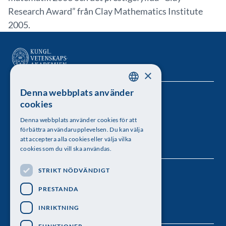
Research Award” från Clay Mathematics Institute
2005.
×
Denna webbplats använder
SWEDISH
Kungl. Vetenskapsakademien
cookies
ENGLISH
Besöksadress: Lilla Frescativägen 4A
Denna webbplats använder cookies för att
förbättra användarupplevelsen. Du kan välja
Telefon: 08-673 95 00
att acceptera alla cookies eller välja vilka
cookies som du vill ska användas.
STRIKT NÖDVÄNDIGT
Följ oss
PRESTANDA
INRIKTNING