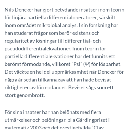
Nils Dencker har gjort betydande insatser inom teorin
för linjära partiella differentialoperatorer, särskilt
inom området mikrolokal analys. I sin forskning har
han studerat frågor som berör existens och
regularitet av lösningar till differential- och
pseudodifferentialekvationer. Inom teorin för
partiella differentialekvationer har det funnits ett
berömt förmodande, villkoret ”Psi” (Ψ) för lösbarhet.
Det väckte en hel del uppmärksamhet när Dencker för
några år sedan tillkännagav att han hade bevisat
riktigheten av förmodandet. Beviset sågs som ett
stort genombrott.
För sina insatser har han belönats med flera
utmärkelser och belöningar, bl a Gårdingpriset i
matematik 2003 och det prestigefyllda ”Clay