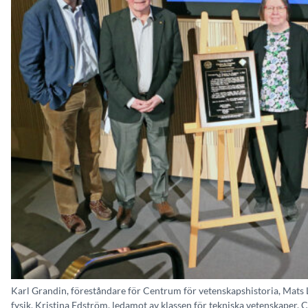
Karl Grandin, föreståndare för Centrum för vetenskapshistoria, Mats
fysik, Kristina Edström, ledamot av klassen för tekniska vetenskaper, C