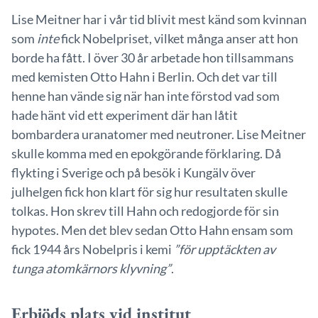
Lise Meitner har i vår tid blivit mest känd som kvinnan
som
inte
fick Nobelpriset, vilket många anser att hon
borde ha fått. I över 30 år arbetade hon tillsammans
med kemisten Otto Hahn i Berlin. Och det var till
henne han vände sig när han inte förstod vad som
hade hänt vid ett experiment där han låtit
bombardera uranatomer med neutroner. Lise Meitner
skulle komma med en epokgörande förklaring. Då
flykting i Sverige och på besök i Kungälv över
julhelgen fick hon klart för sig hur resultaten skulle
tolkas. Hon skrev till Hahn och redogjorde för sin
hypotes. Men det blev sedan Otto Hahn ensam som
fick 1944 års Nobelpris i kemi
”för upptäckten av
tunga atomkärnors klyvning”
.
Erbjöds plats vid institut