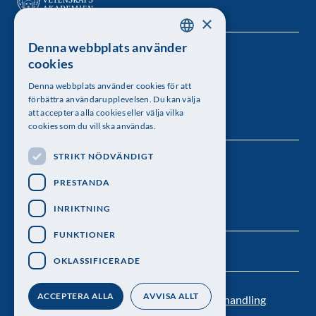
×
Denna webbplats använder
SWEDISH
Kungl. Vetenskapsakademien
cookies
ENGLISH
Besöksadress: Lilla Frescativägen 4A
Denna webbplats använder cookies för att
förbättra användarupplevelsen. Du kan välja
Telefon: 08-673 95 00
att acceptera alla cookies eller välja vilka
cookies som du vill ska användas.
STRIKT NÖDVÄNDIGT
Följ oss
PRESTANDA
INRIKTNING
FUNKTIONER
OKLASSIFICERADE
ACCEPTERA ALLA
AVVISA ALLT
Kontakt
Nyhetsbrev
Personuppgiftsbehandling