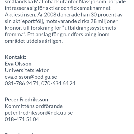
småländska Malmbäck utanför Nässjö som började
intressera sig för aktier och fick smeknamnet
Aktiestinsen. År 2008 donerade han 30 procent av
sin aktieportfölj, motsvarande cirka 28 miljoner
kronor, till forskning för ”utbildningssystemets
fromma”. Ett anslag för grundforskning inom
området utdelas årligen.
Kontakt:
Eva Olsson
Universitetslektor
eva.olsson@ped.gu.se
031-786 24 71, 070-634 64 24
Peter Fredriksson
Kommitténs ordförande
peter.fredriksson@nek.uu.se
018-471 51 04