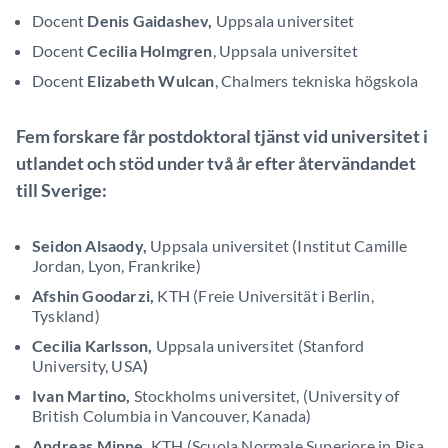
Docent
Denis Gaidashev,
Uppsala universitet
Docent
Cecilia Holmgren
, Uppsala universitet
Docent
Elizabeth Wulcan
, Chalmers tekniska högskola
Fem forskare får postdoktoral tjänst vid universitet i
utlandet
och stöd under två år efter återvändandet
till Sverige:
Seidon Alsaody,
Uppsala universitet (Institut Camille
Jordan, Lyon, Frankrike)
Afshin Goodarzi,
KTH (Freie Universität i Berlin,
Tyskland)
Cecilia Karlsson,
Uppsala universitet (Stanford
University, USA
)
Ivan Martino,
Stockholms universitet, (University of
British Columbia in Vancouver, Kanada)
Andreas Minne,
KTH (Scuola Normale Superiore in Pisa
,