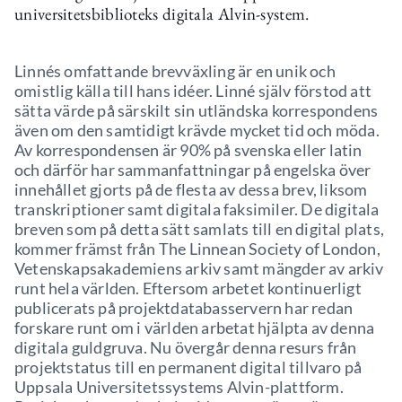
universitetsbiblioteks digitala Alvin-system.
Linnés omfattande brevväxling är en unik och
omistlig källa till hans idéer. Linné själv förstod att
sätta värde på särskilt sin utländska korrespondens
även om den samtidigt krävde mycket tid och möda.
Av korrespondensen är 90% på svenska eller latin
och därför har sammanfattningar på engelska över
innehållet gjorts på de flesta av dessa brev, liksom
transkriptioner samt digitala faksimiler. De digitala
breven som på detta sätt samlats till en digital plats,
kommer främst från The Linnean Society of London,
Vetenskapsakademiens arkiv samt mängder av arkiv
runt hela världen. Eftersom arbetet kontinuerligt
publicerats på projektdatabasservern har redan
forskare runt om i världen arbetat hjälpta av denna
digitala guldgruva. Nu övergår denna resurs från
projektstatus till en permanent digital tillvaro på
Uppsala Universitetssystems Alvin-plattform.