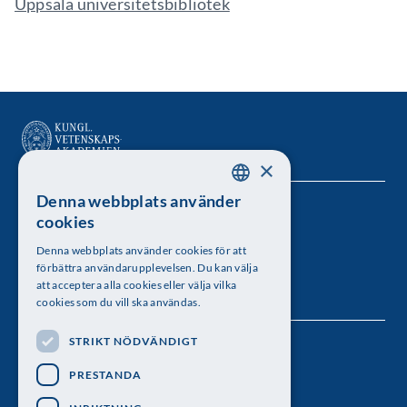
Uppsala universitetsbibliotek
×
Denna webbplats använder
SWEDISH
Kungl. Vetenskapsakademien
cookies
ENGLISH
Besöksadress: Lilla Frescativägen 4A
Denna webbplats använder cookies för att
förbättra användarupplevelsen. Du kan välja
Telefon: 08-673 95 00
att acceptera alla cookies eller välja vilka
cookies som du vill ska användas.
STRIKT NÖDVÄNDIGT
Följ oss
PRESTANDA