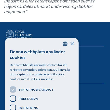
industrins eller vetenskapens områden eller av
någon särdeles utmärkt undervisningsbok för
ungdomen.”
×
Denna webbplats använder
SWEDISH
Kungl. Vetenskapsakademien
cookies
ENGLISH
Besöksadress: Lilla Frescativägen 4A
Denna webbplats använder cookies för att
förbättra användarupplevelsen. Du kan välja
Telefon: 08-673 95 00
att acceptera alla cookies eller välja vilka
cookies som du vill ska användas.
STRIKT NÖDVÄNDIGT
Följ oss
PRESTANDA
INRIKTNING