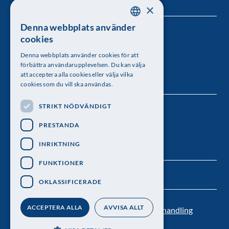
×
Denna webbplats använder
SWEDISH
Kungl. Vetenskapsakademien
cookies
ENGLISH
Besöksadress: Lilla Frescativägen 4A
Denna webbplats använder cookies för att
förbättra användarupplevelsen. Du kan välja
Telefon: 08-673 95 00
att acceptera alla cookies eller välja vilka
cookies som du vill ska användas.
STRIKT NÖDVÄNDIGT
Följ oss
PRESTANDA
INRIKTNING
FUNKTIONER
OKLASSIFICERADE
ACCEPTERA ALLA
AVVISA ALLT
Kontakt
Nyhetsbrev
Personuppgiftsbehandling
Pressrum