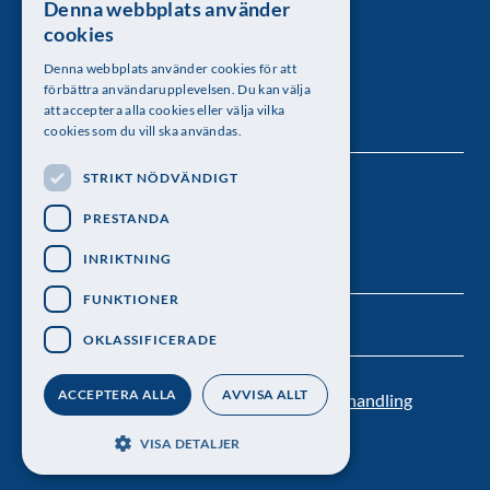
Denna webbplats använder
SWEDISH
Kungl. Vetenskapsakademien
cookies
ENGLISH
Besöksadress: Lilla Frescativägen 4A
Denna webbplats använder cookies för att
förbättra användarupplevelsen. Du kan välja
Telefon: 08-673 95 00
att acceptera alla cookies eller välja vilka
cookies som du vill ska användas.
STRIKT NÖDVÄNDIGT
Följ oss
PRESTANDA
INRIKTNING
FUNKTIONER
OKLASSIFICERADE
ACCEPTERA ALLA
AVVISA ALLT
Kontakt
Nyhetsbrev
Personuppgiftsbehandling
Pressrum
VISA DETALJER