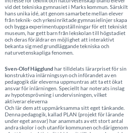
intresse för teknik och naturvetenskap bland elever
vid det tekniska gymnasiet i Marks kommun. Särskilt
hans unika idé, att genom samarbete mellan elever
från teknik- och yrkesinriktade gymnasielinjer skapa
och bygga experimentuppställningar för ett tekniskt
museum, har gett barn från lekskolan till högstadiet
och deras föräldrar en möjlighet att interaktivt
bekanta sig med grundläggande tekniska och
naturvetenskapliga fenomen.
Sven-Olof Hägglund
har tilldelats lärarpriset för sin
konstruktiva inlärningssyn och införandet av en
pedagogik där eleverna uppmuntras att ta ett ökat
ansvar för inlärningen. Speciellt har noterats inslag
av hypotesprövning i undervisningen, vilket
aktiverar eleverna
Och lär dem att uppmärksamma sitt eget tänkande.
Denna pedagogik, kallad PLAN (projekt för lärande
under eget ansvar) har anammats av ett stort antal
andra skolor i och utanför kommunen och därigenom