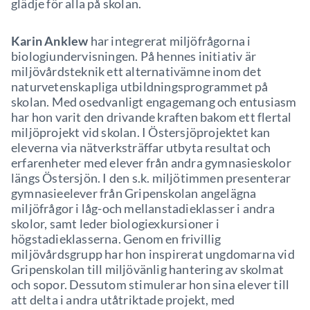
glädje för alla på skolan.
Karin Anklew
har integrerat miljöfrågorna i
biologiundervisningen. På hennes initiativ är
miljövårdsteknik ett alternativämne inom det
naturvetenskapliga utbildningsprogrammet på
skolan. Med osedvanligt engagemang och entusiasm
har hon varit den drivande kraften bakom ett flertal
miljöprojekt vid skolan. I Östersjöprojektet kan
eleverna via nätverksträffar utbyta resultat och
erfarenheter med elever från andra gymnasieskolor
längs Östersjön. I den s.k. miljötimmen presenterar
gymnasieelever från Gripenskolan angelägna
miljöfrågor i låg-och mellanstadieklasser i andra
skolor, samt leder biologiexkursioner i
högstadieklasserna. Genom en frivillig
miljövårdsgrupp har hon inspirerat ungdomarna vid
Gripenskolan till miljövänlig hantering av skolmat
och sopor. Dessutom stimulerar hon sina elever till
att delta i andra utåtriktade projekt, med