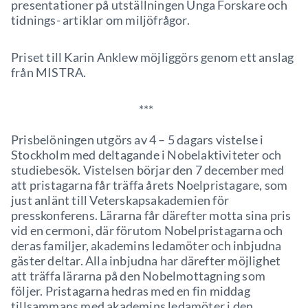
presentationer på utställningen Unga Forskare och
tidnings- artiklar om miljöfrågor.
Priset till Karin Anklew möjliggörs genom ett anslag
från MISTRA.
***
Prisbelöningen utgörs av 4 – 5 dagars vistelse i
Stockholm med deltagande i Nobelaktiviteter och
studiebesök. Vistelsen börjar den 7 december med
att pristagarna får träffa årets Noelpristagare, som
just anlänt till Veterskapsakademien för
presskonferens. Lärarna får därefter motta sina pris
vid en cermoni, där förutom Nobelpristagarna och
deras familjer, akademins ledamöter och inbjudna
gäster deltar. Alla inbjudna har därefter möjlighet
att träffa lärarna på den Nobelmottagning som
följer. Pristagarna hedras med en fin middag
tillsammans med akademins ledamöter i den