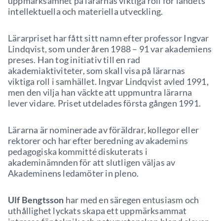
uppmärksamhet på lärarnas viktiga roll för landets
intellektuella och materiella utveckling.
Lärarpriset har fått sitt namn efter professor Ingvar
Lindqvist, som under åren 1988 – 91 var akademiens
preses. Han tog initiativ till en rad
akademiaktiviteter, som skall visa på lärarnas
viktiga roll i samhället. Ingvar Lindqvist avled 1991,
men den vilja han väckte att uppmuntra lärarna
lever vidare. Priset utdelades första gången 1991.
Lärarna är nominerade av föräldrar, kollegor eller
rektorer och har efter beredning av akademins
pedagogiska kommitté diskuterats i
akademinämnden för att slutligen väljas av
Akademinens ledamöter in pleno.
Ulf Bengtsson
har med en säregen entusiasm och
uthållighet lyckats skapa ett uppmärksammat