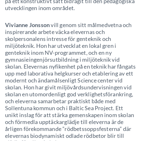
på ett konstruktivt sätt bidragit till den pedagogiska
utvecklingen inom området.
Vivianne Jonsson
vill genom sitt målmedvetna och
inspirerande arbete väcka elevernas och
skolpersonalens intresse för genteknik och
miljöteknik. Hon har utvecklat en lokal gren i
genteknik inom NV-programmet, och en ny
gymnasieingenjörsutbildning i miljöteknik vid
skolan. Elevernas nyfikenhet på en teknik har fångats
upp med laborativa helgkurser och etablering av ett
modernt och ändamålsenligt Science center vid
skolan. Hon har givit miljövårdsundervisningen vid
skolan en utomordenligt god verklighetsförankring,
och eleverna samarbetar praktiskt både med
Sollentuna kommun och i Baltic Sea Project. Ett
unikt inslag för att stärka gemenskapen inom skolan
och förmedla upptäckarglädje till eleverna är de
årligen förekommande ”rödbetssoppsfesterna” där
elevernas biodynamiskt odlade rödbetor blir till