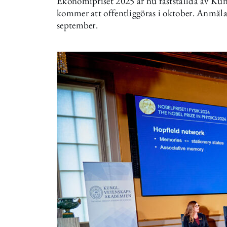
Ekonomipriset 2025 är nu fastställda av Kun
kommer att offentliggöras i oktober. Anmälan
september.