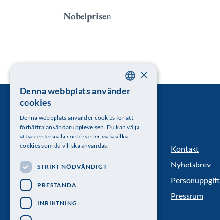
Nobelprisen
×
Denna webbplats använder
SWEDISH
cookies
ENGLISH
Denna webbplats använder cookies för att
förbättra användarupplevelsen. Du kan välja
att acceptera alla cookies eller välja vilka
cookies som du vill ska användas.
Kontakt
Kungl. Vetenskapsakademien
Nyhetsbrev
STRIKT NÖDVÄNDIGT
Besöksadress: Lilla Frescativägen 4A
Personuppgift
PRESTANDA
Telefon: 08-673 95 00
Pressrum
INRIKTNING