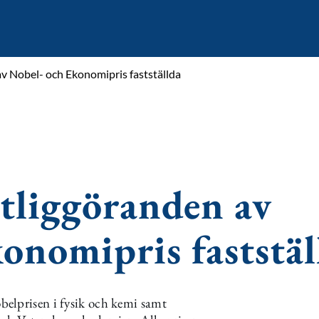
v Nobel- och Ekonomipris fastställda
tliggöranden av
onomipris faststäl
elprisen i fysik och kemi samt