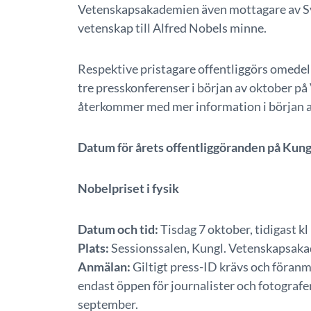
Vetenskapsakademien även mottagare av Sv
vetenskap till Alfred Nobels minne.
Respektive pristagare offentliggörs omedelba
tre presskonferenser i början av oktober p
återkommer med mer information i början 
Datum för årets offentliggöranden på Kun
Nobelpriset i fysik
Datum och tid:
Tisdag 7 oktober, tidigast kl
Plats:
Sessionssalen, Kungl. Vetenskapsakad
Anmälan:
Giltigt press-ID krävs och föranm
endast öppen för journalister och fotografe
september.