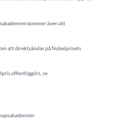
apsakademien kommer även att
om att direktsändas på Nobelprisets
pris offentliggörs, se
nskapsakademien