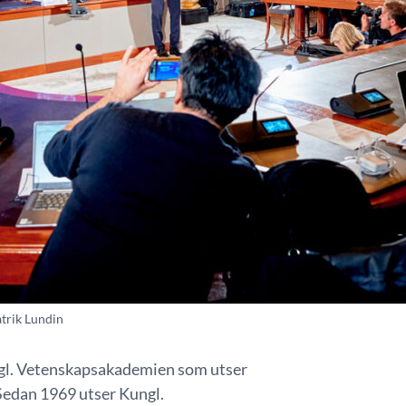
atrik Lundin
ngl. Vetenskapsakademien som utser
 Sedan 1969 utser Kungl.