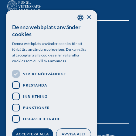
×
Denna webbplats använder
SWEDISH
Kungl. Vetenskapsakademien
cookies
ENGLISH
Besöksadress: Lilla Frescativägen 4A
Denna webbplats använder cookies för att
förbättra användarupplevelsen. Du kan välja
Telefon: 08-673 95 00
att acceptera alla cookies eller välja vilka
cookies som du vill ska användas.
STRIKT NÖDVÄNDIGT
Följ oss
PRESTANDA
INRIKTNING
FUNKTIONER
OKLASSIFICERADE
ACCEPTERA ALLA
AVVISA ALLT
Kontakt
Nyhetsbrev
Personuppgiftsbehandling