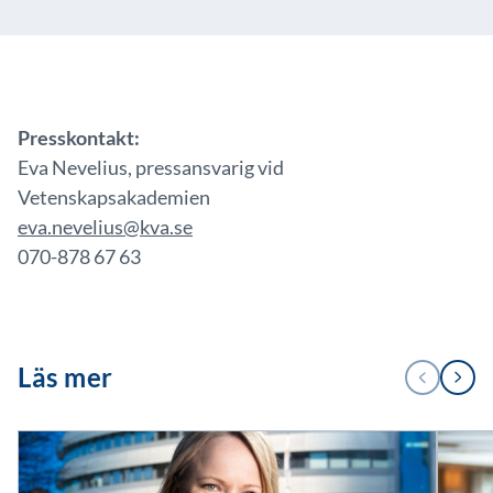
Presskontakt:
Eva Nevelius, pressansvarig vid
Vetenskapsakademien
eva.nevelius@kva.se
070-878 67 63
1
Läs mer
FÖREGÅENDE
NÄSTA
/
2