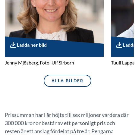
Ladda ner bild
Ladda
Jenny Mjösberg. Foto: Ulf Sirborn
Tuuli Lappa
ALLA BILDER
Prissumman har i år höjts till sex miljoner vardera där
300 000 kronor består av ett personligt pris och
resten är ett anslag fördelat på tre år. Pengarna