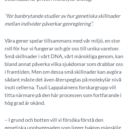
”för banbrytande studier av hur genetiska skillnader
mellan individer påverkar genreglering”.
Våra gener spelar tillsammans med vår miljö, en stor
roll för hur vi fungerar och gör oss till unika varelser.
Små skillnader i vårt DNA, vårt mänskliga genom, kan
bland annat påverka vilka sjukdomar som drabbar oss
i framtiden. Men om dessa små skillnader kan avgöra
sådant måste det även återspeglas på molekylär nivå
inuti cellerna. Tuuli Lappalainens forskargrupp vill
titta närmare på den här processen som fortfarande i
hög grad är okänd.
– I grund och botten vill vi försöka förstå den
genetiska uppbyggnaden som ligger bakom mänsklig