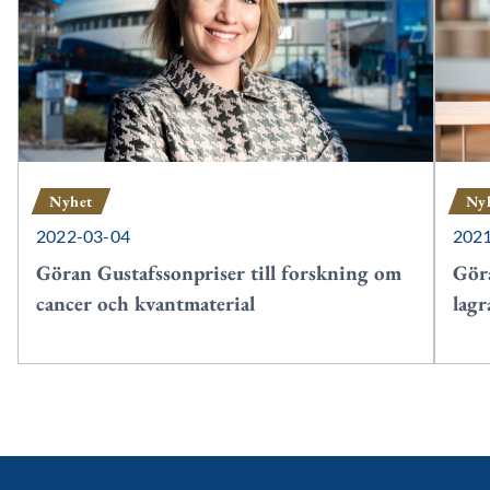
Nyhet
Ny
2022-03-04
202
Göran Gustafssonpriser till forskning om
Göra
cancer och kvantmaterial
lagr