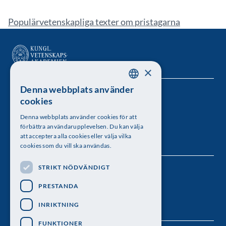
Populärvetenskapliga texter om pristagarna
×
Denna webbplats använder
SWEDISH
Kungl. Vetenskapsakademien
cookies
ENGLISH
Besöksadress: Lilla Frescativägen 4A
Denna webbplats använder cookies för att
förbättra användarupplevelsen. Du kan välja
Telefon: 08-673 95 00
att acceptera alla cookies eller välja vilka
cookies som du vill ska användas.
STRIKT NÖDVÄNDIGT
Följ oss
PRESTANDA
INRIKTNING
FUNKTIONER