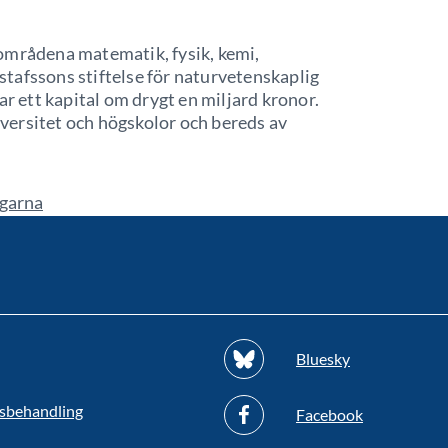
områdena matematik, fysik, kemi,
tafssons stiftelse för naturvetenskaplig
ar ett kapital om drygt en miljard kronor.
versitet och högskolor och bereds av
agarna
Bluesky
sbehandling
Facebook