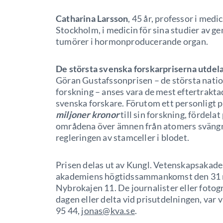
Catharina Larsson
, 45 år, professor i medi
Stockholm, i medicin för sina studier av 
tumörer i hormonproducerande organ.
De största svenska forskarpriserna utdel
Göran Gustafssonprisen – de största natio
forskning – anses vara de mest eftertrakta
svenska forskare. Förutom ett personligt pr
miljoner kronor
till sin forskning, fördelat
områdena över ämnen från atomers svängni
regleringen av stamceller i blodet.
Prisen delas ut av Kungl. Vetenskapsakade
akademiens högtidssammankomst den 31 ma
Nybrokajen 11. De journalister eller fotogr
dagen eller delta vid prisutdelningen, var 
95 44,
jonas@kva.se
.