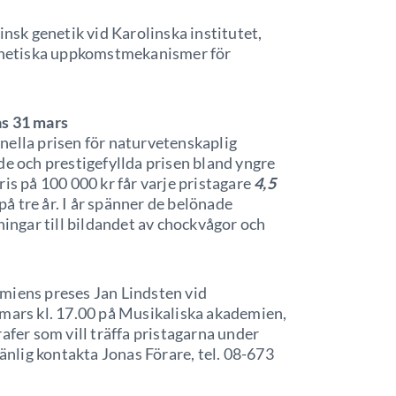
cinsk genetik vid Karolinska institutet,
genetiska uppkomstmekanismer för
as 31 mars
nella prisen för naturvetenskaplig
de och prestigefyllda prisen bland yngre
is på 100 000 kr får varje pristagare
4,5
 på tre år. I år spänner de belönade
ngar till bildandet av chockvågor och
miens preses Jan Lindsten vid
rs kl. 17.00 på Musikaliska akademien,
afer som vill träffa pristagarna under
vänlig kontakta Jonas Förare, tel. 08-673