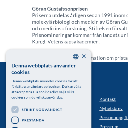
Göran Gustafssonprisen
Priserna utdelas årligen sedan 1991 inom 
molekylärbiologi och medicin av Göran Gus
och medicinsk forskning. Stiftelsen förvalt
Prisnomineringar kommer från landets uni
Kungl. Vetenskapsakademien.
×
Populärvetenskaplig information om prist
Denna webbplats använder
SWEDISH
cookies
ENGLISH
Denna webbplats använder cookies för att
förbättra användarupplevelsen. Du kan välja
att acceptera alla cookies eller välja vilka
cookies som du vill ska användas.
Kontakt
Kungl. Vetenskapsakademien
Nyhetsbrev
STRIKT NÖDVÄNDIGT
Besöksadress: Lilla Frescativägen 4A
Personuppgift
PRESTANDA
Telefon: 08-673 95 00
Pressrum