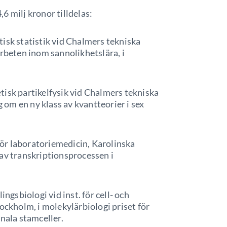
6 milj kronor tilldelas:
tisk statistik vid Chalmers tekniska
rbeten inom sannolikhetslära, i
retisk partikelfysik vid Chalmers tekniska
g om en ny klass av kvantteorier i sex
. för laboratoriemedicin, Karolinska
er av transkriptionsprocessen i
lingsbiologi vid inst. för cell- och
ockholm, i molekylärbiologi priset för
nala stamceller.