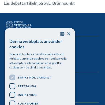
Läs debattartikeln på SvD Brännpunkt
×
Denna webbplats använder
SWEDISH
Kungl. Vetenskapsakademien
cookies
ENGLISH
Besöksadress: Lilla Frescativägen 4A
Denna webbplats använder cookies för att
förbättra användarupplevelsen. Du kan välja
Telefon: 08-673 95 00
att acceptera alla cookies eller välja vilka
cookies som du vill ska användas.
STRIKT NÖDVÄNDIGT
Följ oss
PRESTANDA
INRIKTNING
FUNKTIONER