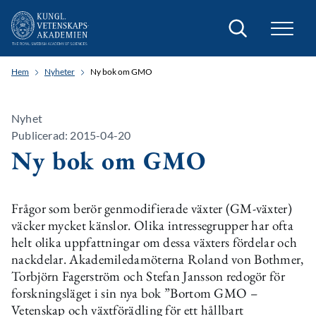
Sök
Hem
Nyheter
Ny bok om GMO
Nyhet
Publicerad: 2015-04-20
Ny bok om GMO
Frågor som berör genmodifierade växter (GM-växter)
väcker mycket känslor. Olika intressegrupper har ofta
helt olika uppfattningar om dessa växters fördelar och
nackdelar. Akademiledamöterna Roland von Bothmer,
Torbjörn Fagerström och Stefan Jansson redogör för
forskningsläget i sin nya bok ”Bortom GMO –
Vetenskap och växtförädling för ett hållbart