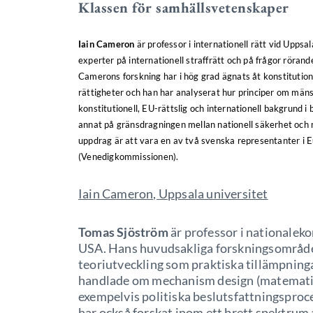
Klassen för samhällsvetenskaper
Iain Cameron
är professor i internationell rätt vid Upps
experter på internationell straffrätt och på frågor rör
Camerons forskning har i hög grad ägnats åt konstitution
rättigheter och han har analyserat hur principer om mäns
konstitutionell, EU-rättslig och internationell bakgrund 
annat på gränsdragningen mellan nationell säkerhet och 
uppdrag är att vara en av två svenska representanter i 
(Venedigkommissionen).
Iain Cameron, Uppsala universitet
Tomas Sjöström
är professor i nationalek
USA. Hans huvudsakliga forskningsområde 
teoriutveckling som praktiska tillämpning
handlade om mechanism design (matematisk
exempelvis politiska beslutsfattningspro
har också forskat inom ett brett spektrum