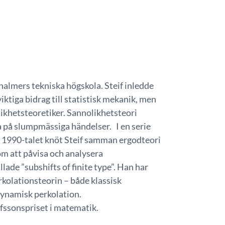
halmers tekniska högskola. Steif inledde
iktiga bidrag till statistisk mekanik, men
ikhetsteoretiker. Sannolikhetsteori
a på slumpmässiga händelser. I en serie
 1990-talet knöt Steif samman ergodteori
om att påvisa och analysera
ade ”subshifts of finite type”. Han har
rkolationsteorin – både klassisk
dynamisk perkolation.
afssonspriset i matematik.