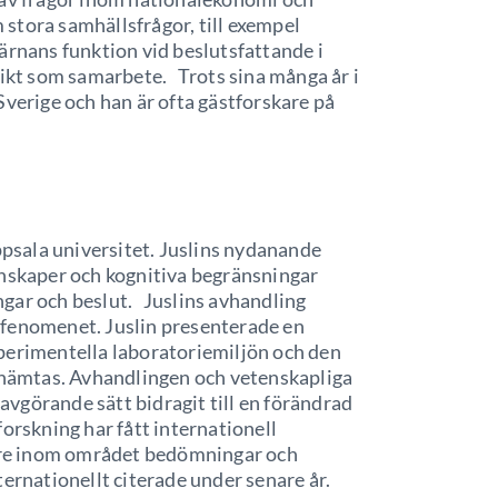
stora samhällsfrågor, till exempel
ärnans funktion vid beslutsfattande i
likt som samarbete. Trots sina många år i
Sverige och han är ofta gästforskare på
ppsala universitet. Juslins nydanande
unskaper och kognitiva begränsningar
gar och beslut. Juslins avhandling
sfenomenet. Juslin presenterade en
perimentella laboratoriemiljön och den
inhämtas. Avhandlingen och vetenskapliga
 avgörande sätt bidragit till en förändrad
orskning har fått internationell
re inom området bedömningar och
ternationellt citerade under senare år.