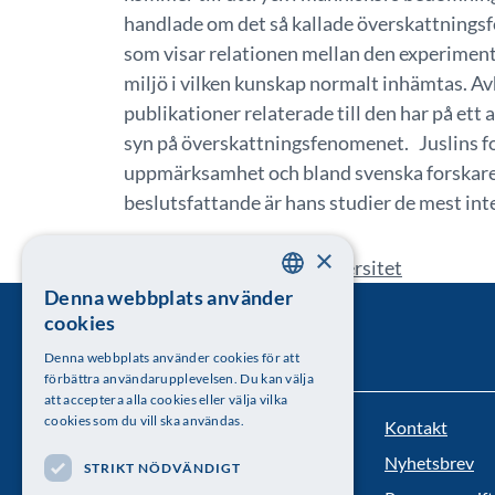
handlade om det så kallade överskattnings
som visar relationen mellan den experiment
miljö i vilken kunskap normalt inhämtas. A
publikationer relaterade till den har på ett 
syn på överskattningsfenomenet. Juslins for
uppmärksamhet och bland svenska forskar
beslutsfattande är hans studier de mest inte
×
Peter Juslin, Uppsala universitet
Denna webbplats använder
SWEDISH
cookies
ENGLISH
Denna webbplats använder cookies för att
förbättra användarupplevelsen. Du kan välja
att acceptera alla cookies eller välja vilka
cookies som du vill ska användas.
Kontakt
Kungl. Vetenskapsakademien
Nyhetsbrev
STRIKT NÖDVÄNDIGT
Besöksadress: Lilla Frescativägen 4A