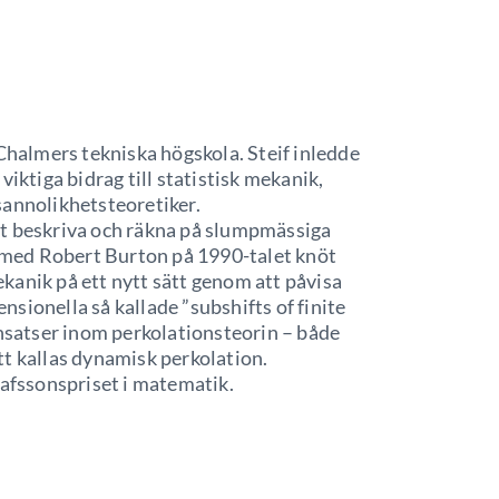
Chalmers tekniska högskola. Steif inledde
viktiga bidrag till statistisk mekanik,
sannolikhetsteoretiker.
tt beskriva och räkna på slumpmässiga
 med Robert Burton på 1990-talet knöt
kanik på ett nytt sätt genom att påvisa
sionella så kallade ”subshifts of finite
insatser inom perkolationsteorin – både
tt kallas dynamisk perkolation.
tafssonspriset i matematik.