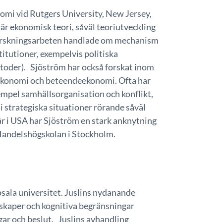
nomi vid Rutgers University, New Jersey,
r ekonomisk teori, såväl teoriutveckling
 forskningsarbeten handlade om mechanism
titutioner, exempelvis politiska
toder). Sjöström har också forskat inom
lekonomi och beteendeekonomi. Ofta har
xempel samhällsorganisation och konflikt,
i strategiska situationer rörande såväl
r i USA har Sjöström en stark anknytning
å Handelshögskolan i Stockholm.
psala universitet. Juslins nydanande
nskaper och kognitiva begränsningar
ar och beslut. Juslins avhandling