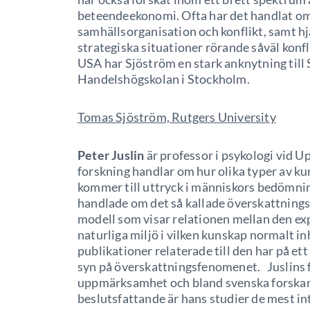
beteendeekonomi. Ofta har det handlat om 
samhällsorganisation och konflikt, samt hj
strategiska situationer rörande såväl konf
USA har Sjöström en stark anknytning till 
Handelshögskolan i Stockholm.
Tomas Sjöström, Rutgers University
Peter Juslin
är professor i psykologi vid U
forskning handlar om hur olika typer av k
kommer till uttryck i människors bedömnin
handlade om det så kallade överskattning
modell som visar relationen mellan den ex
naturliga miljö i vilken kunskap normalt 
publikationer relaterade till den har på ett
syn på överskattningsfenomenet. Juslins f
uppmärksamhet och bland svenska forska
beslutsfattande är hans studier de mest in