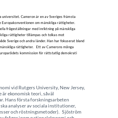
ala universitet. Cameron är en av Sveriges främsta
ande Europakonventionen om mänskliga rättigheter.
ella frågeställningar med inriktning på mänskliga
kliga rättigheter tillämpas och tolkas mot
i både Sverige och andra länder. Han har fokuserat bland
mänskliga rättigheter.
Ett av Camerons många
Europarådets kommission för rättstatlig demokrati
onomi vid Rutgers University, New Jersey,
är ekonomisk teori, såväl
ar. Hans första forskningsarbeten
a analyser av sociala institutioner,
cesser och röstningsmetoder). Sjöström
 av frågor inom nationalekonomi och