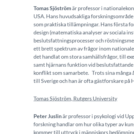
Tomas Sjöström
är professor i nationaleko
USA. Hans huvudsakliga forskningsområde ä
som praktiska tillämpningar. Hans första
design (matematiska analyser av sociala ins
beslutsfattningsprocesser och röstningsme
ett brett spektrum av frågor inom nationa
det handlat om stora samhällsfrågor, till e
samt hjärnans funktion vid beslutsfattande 
konflikt som samarbete. Trots sina många å
till Sverige och han är ofta gästforskare p
Tomas Sjöström, Rutgers University
Peter Juslin
är professor i psykologi vid Up
forskning handlar om hur olika typer av ku
kommer till uttryck i människors bedömning