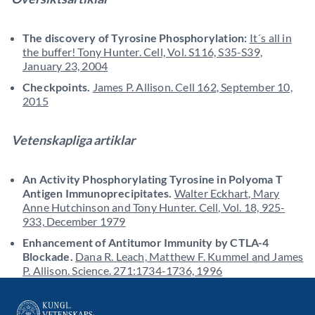
The discovery of Tyrosine Phosphorylation:
It´s all in
the buffer! Tony Hunter. Cell, Vol. S116, S35-S39,
January 23, 2004
Checkpoints.
James P. Allison. Cell 162, September 10,
2015
Vetenskapliga artiklar
An Activity Phosphorylating Tyrosine in Polyoma T
Antigen Immunoprecipitates.
Walter Eckhart, Mary
Anne Hutchinson and Tony Hunter. Cell, Vol. 18, 925-
933, December 1979
Enhancement of Antitumor Immunity by CTLA-4
Blockade.
Dana R. Leach, Matthew F. Kummel and James
P. Allison. Science. 271:1734-1736, 1996