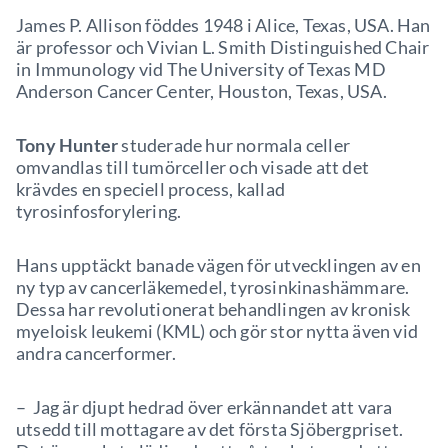
James P. Allison föddes 1948 i Alice, Texas, USA. Han
är professor och Vivian L. Smith Distinguished Chair
in Immunology vid The University of Texas MD
Anderson Cancer Center, Houston, Texas, USA.
Tony Hunter
studerade hur normala celler
omvandlas till tumörceller och visade att det
krävdes en speciell process, kallad
tyrosinfosforylering.
Hans upptäckt banade vägen för utvecklingen av en
ny typ av cancerläkemedel, tyrosinkinashämmare.
Dessa har revolutionerat behandlingen av kronisk
myeloisk leukemi (KML) och gör stor nytta även vid
andra cancerformer.
– Jag är djupt hedrad över erkännandet att vara
utsedd till mottagare av det första Sjöbergpriset.