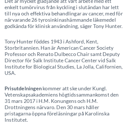
Det är mycket glädjande att vårt arbete med ett
enkelt tumörvirus från kyckling i slutändan har lett
till nya och effektiva behandlingar av cancer, med för
närvarande 26 tyrosinkinashämmande läkemedel
godkända för klinisk användning, säger Tony Hunter.
Tony Hunter föddes 1943 i Ashford, Kent,
Storbritannien. Han är American Cancer Society
Professor och Renato Dulbecco Chair samt Deputy
Director för Salk Institute Cancer Center vid Salk
Institute for Biological Studies, La Jolla, Californien,
USA.
Prisutdelningen
kommer att ske under Kungl.
Vetenskapsakademiens högtidssammankomst den
31 mars 2017 i H.M. Konungens och H.M.
Drottningens närvaro. Den 30 mars håller
pristagarna öppna föreläsningar på Karolinska
Institutet.