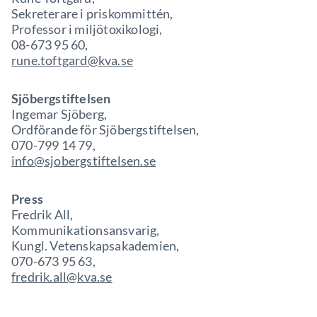
Sekreterare i priskommittén,
Professor i miljötoxikologi,
08-673 95 60,
rune.toftgard@kva.se
Sjöbergstiftelsen
Ingemar Sjöberg,
Ordförande för Sjöbergstiftelsen,
070-799 14 79,
info@sjobergstiftelsen.se
Press
Fredrik All,
Kommunikationsansvarig,
Kungl. Vetenskapsakademien,
070-673 95 63,
fredrik.all@kva.se