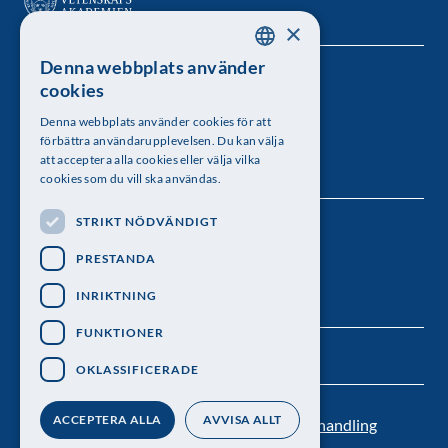
×
Denna webbplats använder
SWEDISH
Kungl. Vetenskapsakademien
cookies
ENGLISH
Besöksadress: Lilla Frescativägen 4A
Denna webbplats använder cookies för att
förbättra användarupplevelsen. Du kan välja
Telefon: 08-673 95 00
att acceptera alla cookies eller välja vilka
cookies som du vill ska användas.
STRIKT NÖDVÄNDIGT
Följ oss
PRESTANDA
INRIKTNING
FUNKTIONER
OKLASSIFICERADE
ACCEPTERA ALLA
AVVISA ALLT
Kontakt
Nyhetsbrev
Personuppgiftsbehandling