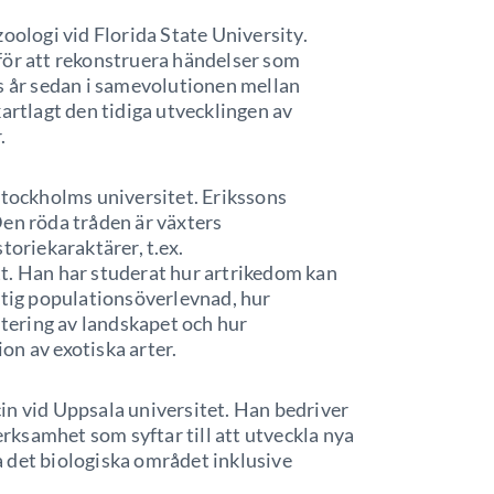
zoologi vid Florida State University.
för att rekonstruera händelser som
ls år sedan i samevolutionen mellan
artlagt den tidiga utvecklingen av
.
 Stockholms universitet. Erikssons
Den röda tråden är växters
toriekaraktärer, t.ex.
t. Han har studerat hur artrikedom kan
ktig populationsöverlevnad, hur
ering av landskapet och hur
on av exotiska arter.
in vid Uppsala universitet. Han bedriver
ksamhet som syftar till att utveckla nya
 det biologiska området inklusive