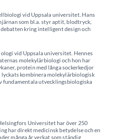
ellbiologi vid Uppsala universitet. Hans
järnan som bl.a. styr aptit, blodtryck,
 debatten kring intelligent design och
biologi vid Uppsala universitet. Hennes
aternas molekylärbiologi och hon har
lykaner, protein med långa sockerkedjor
ätt lyckats kombinera molekylärbiologisk
av fundamentala utvecklingsbiologiska
 Helsingfors Universitet har över 250
ing har direkt medicinsk betydelse och en
under många år verkat som ständig