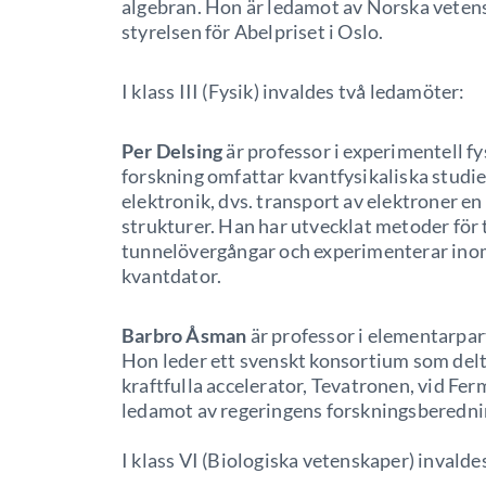
algebran. Hon är ledamot av Norska veten
styrelsen för Abelpriset i Oslo.
I klass III (Fysik) invaldes två ledamöter:
Per Delsing
är professor i experimentell f
forskning omfattar kvantfysikaliska studi
elektronik, dvs. transport av elektroner 
strukturer. Han har utvecklat metoder för
tunnelövergångar och experimenterar inom
kvantdator.
Barbro Åsman
är professor i elementarpar
Hon leder ett svenskt konsortium som delt
kraftfulla accelerator, Tevatronen, vid Fe
ledamot av regeringens forskningsberedni
I klass VI (Biologiska vetenskaper) invald