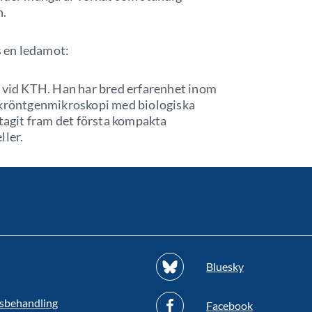
n.
s en ledamot:
ik vid KTH. Han har bred erfarenhet inom
jukröntgenmikroskopi med biologiska
 tagit fram det första kompakta
ller.
Bluesky
sbehandling
Facebook