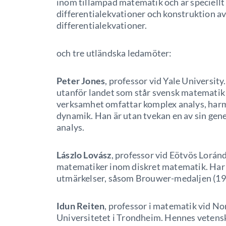
inom tillämpad matematik och är speciellt 
differentialekvationer och konstruktion a
differentialekvationer.
och tre utländska ledamöter:
Peter Jones
, professor vid Yale Universi
utanför landet som står svensk matematik
verksamhet omfattar komplex analys, harm
dynamik. Han är utan tvekan en av sin gen
analys.
Lászlo Lovász
, professor vid Eötvös Lorán
matematiker inom diskret matematik. Har f
utmärkelser, såsom Brouwer-medaljen (199
Idun Reiten
, professor i matematik vid N
Universitetet i Trondheim. Hennes vetensk