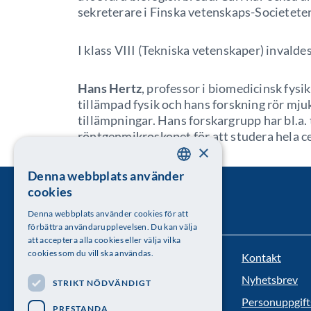
sekreterare i Finska vetenskaps-Societete
I klass VIII (Tekniska vetenskaper) invalde
Hans Hertz
, professor i biomedicinsk fys
tillämpad fysik och hans forskning rör m
tillämpningar. Hans forskargrupp har bl.a.
röntgenmikroskopet för att studera hela ce
×
Denna webbplats använder
SWEDISH
cookies
ENGLISH
Denna webbplats använder cookies för att
förbättra användarupplevelsen. Du kan välja
att acceptera alla cookies eller välja vilka
cookies som du vill ska användas.
Kontakt
Kungl. Vetenskapsakademien
Nyhetsbrev
STRIKT NÖDVÄNDIGT
Besöksadress: Lilla Frescativägen 4A
Personuppgift
PRESTANDA