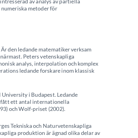
intresserad av analys av partiella
v numeriska metoder för
ty. Är den ledande matematiker verksam
 närmast. Peters vetenskapliga
onisk analys, interpolation och komplex
erations ledande forskare inom klassisk
d University i Budapest. Ledande
ått ett antal internationella
3) och Wolf-priset (2002).
orges Tekniska och Naturvetenskapliga
apliga produktion är ägnad olika delar av