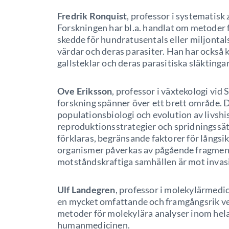
Fredrik Ronquist
, professor i systematisk 
Forskningen har bl.a. handlat om metoder 
skedde för hundratusentals eller miljonta
värdar och deras parasiter. Han har också k
gallsteklar och deras parasitiska släktingar
Ove Eriksson
, professor i växtekologi vid
forskning spänner över ett brett område. 
populationsbiologi och evolution av livshis
reproduktionsstrategier och spridningssät
förklaras, begränsande faktorer för långsi
organismer påverkas av pågående fragment
motståndskraftiga samhällen är mot invasi
Ulf Landegren
, professor i molekylärmedic
en mycket omfattande och framgångsrik ver
metoder för molekylära analyser inom hela
humanmedicinen.