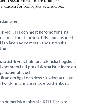
aper. Dessutom valdes tre utländska
i klassen för biologiska vetenskaper.
 ledamöter:
tik vid KTH och mest berömd för sina
d annat för ett arbete tillsammans med
Han är en av de mest kända svenska
tion.
 statistik vid Chalmers tekniska högskola.
khetsteori till praktisk statistik inom ett
ngsmatematik och
(läran om ögat och dess sjukdomar). Han
gisk Forskning finansierade Gothenburg
och numerisk analys vid KTH. Forskar