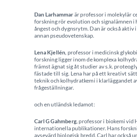
Dan Larhammar
är professor i molekylär c
forskning rör evolution och signalämnen i h
ångest och dygnsrytm. Dan är också aktiv i
annan pseudovetenskap.
Lena Kjellén
, professor i medicinsk glyko
forskning ligger inom de komplexa kolhydr
främst ägnat sig åt studier av s.k. proteog
fästade till sig. Lena har på ett kreativt s
teknik och kolhydratkemi i klarläggandet 
frågeställningar.
och en utländsk ledamot:
Carl G Gahmberg
, professor i biokemi vid
internationella publikationer. Hans forskn
avsevärd biologisk bredd. Carl har också 