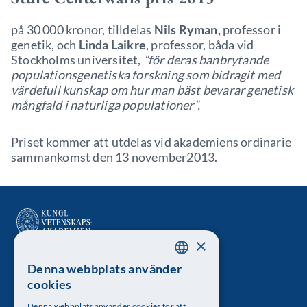
på 30 000 kronor, tilldelas
Nils Ryman,
professor i
genetik, och
Linda Laikre
, professor, båda vid
Stockholms universitet,
”för deras banbrytande
populationsgenetiska forskning som bidragit med
värdefull kunskap om hur man bäst bevarar genetisk
mångfald i naturliga populationer”.
Priset kommer att utdelas vid akademiens ordinarie
sammankomst den 13 november2013.
×
Denna webbplats använder
SWEDISH
Kungl. Vetenskapsakademien
cookies
ENGLISH
Besöksadress: Lilla Frescativägen 4A
Denna webbplats använder cookies för att