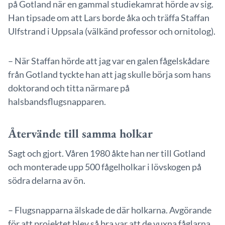
på Gotland när en gammal studiekamrat hörde av sig.
Han tipsade om att Lars borde åka och träffa Staffan
Ulfstrand i Uppsala (välkänd professor och ornitolog).
– När Staffan hörde att jag var en galen fågelskådare
från Gotland tyckte han att jag skulle börja som hans
doktorand och titta närmare på
halsbandsflugsnapparen.
Återvände till samma holkar
Sagt och gjort. Våren 1980 åkte han ner till Gotland
och monterade upp 500 fågelholkar i lövskogen på
södra delarna av ön.
– Flugsnapparna älskade de där holkarna. Avgörande
för att projektet blev så bra var att de vuxna fåglarna