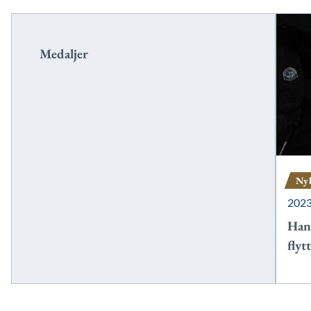
Medaljer
Ny
202
Han 
flyt