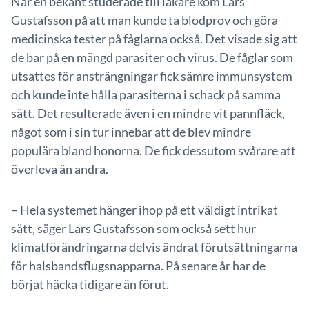
När en bekant studerade till läkare kom Lars
Gustafsson på att man kunde ta blodprov och göra
medicinska tester på fåglarna också. Det visade sig att
de bar på en mängd parasiter och virus. De fåglar som
utsattes för ansträngningar fick sämre immunsystem
och kunde inte hålla parasiterna i schack på samma
sätt. Det resulterade även i en mindre vit pannfläck,
något som i sin tur innebar att de blev mindre
populära bland honorna. De fick dessutom svårare att
överleva än andra.
– Hela systemet hänger ihop på ett väldigt intrikat
sätt, säger Lars Gustafsson som också sett hur
klimatförändringarna delvis ändrat förutsättningarna
för halsbandsflugsnapparna. På senare år har de
börjat häcka tidigare än förut.