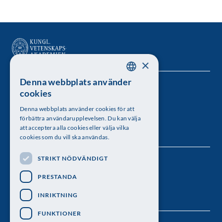
×
Denna webbplats använder
SWEDISH
Kungl. Vetenskapsakademien
cookies
ENGLISH
Besöksadress: Lilla Frescativägen 4A
Denna webbplats använder cookies för att
förbättra användarupplevelsen. Du kan välja
Telefon: 08-673 95 00
att acceptera alla cookies eller välja vilka
cookies som du vill ska användas.
STRIKT NÖDVÄNDIGT
Följ oss
PRESTANDA
INRIKTNING
FUNKTIONER