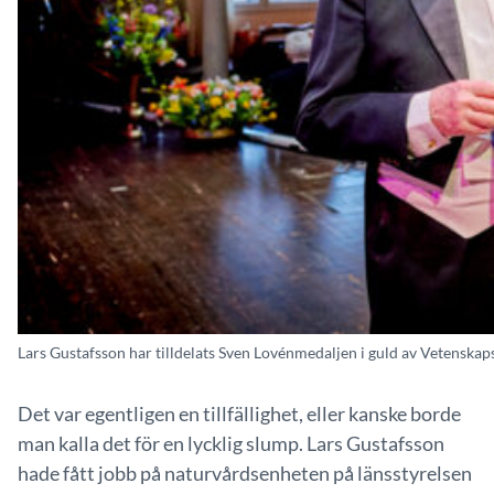
Lars Gustafsson har tilldelats Sven Lovénmedaljen i guld av Vetenska
Det var egentligen en tillfällighet, eller kanske borde
man kalla det för en lycklig slump. Lars Gustafsson
hade fått jobb på naturvårdsenheten på länsstyrelsen