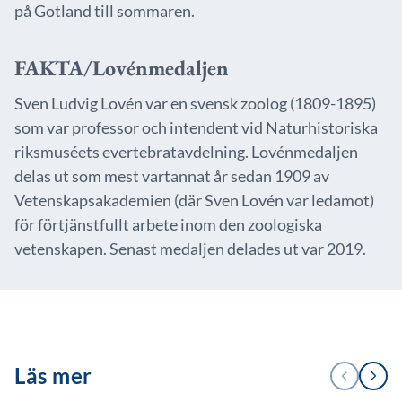
på Gotland till sommaren.
FAKTA/Lovénmedaljen
Sven Ludvig Lovén var en svensk zoolog (1809-1895)
som var professor och intendent vid Naturhistoriska
riksmuséets evertebratavdelning. Lovénmedaljen
delas ut som mest vartannat år sedan 1909 av
Vetenskapsakademien (där Sven Lovén var ledamot)
för förtjänstfullt arbete inom den zoologiska
vetenskapen. Senast medaljen delades ut var 2019.
1
Läs mer
FÖREGÅENDE
NÄSTA
/
2