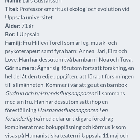
Namn:
Lars Gustafsson
Titel:
Professor emeritus i ekologi och evolution vid
Uppsala universitet
Ålder:
71 år
Bor:
I Uppsala
Familj:
Fru Hillevi Torell som är leg. musik- och
psykoterapeut samt fyra barn: Annea, Jarl, Eira och
Love. Han har dessutom två barnbarn i Noa och Tuva.
Gör numera:
Ägnar sig, förutom fortsatt forskning, en
hel del åt den tredje uppgiften, att föra ut forskningen
till allmänheten. Kommer i vår att ge ut en barnbok
Gudrun och halsbandsflugsnapparen
tillsammans
med sin fru. Han har dessutom satt ihop en
föreställning
Halsbandsflugsnapparen i en
föränderlig tid
med delar ur tidigare föredrag
kombinerat med bokuppläsning och körmusik som
visas på Humanistiska teatern i Uppsala 11 maj och