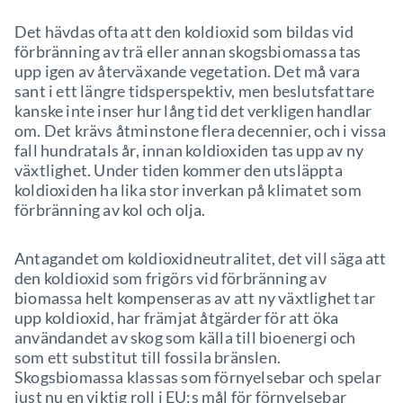
Det hävdas ofta att den koldioxid som bildas vid
förbränning av trä eller annan skogsbiomassa tas
upp igen av återväxande vegetation. Det må vara
sant i ett längre tidsperspektiv, men beslutsfattare
kanske inte inser hur lång tid det verkligen handlar
om. Det krävs åtminstone flera decennier, och i vissa
fall hundratals år, innan koldioxiden tas upp av ny
växtlighet. Under tiden kommer den utsläppta
koldioxiden ha lika stor inverkan på klimatet som
förbränning av kol och olja.
Antagandet om koldioxidneutralitet, det vill säga att
den koldioxid som frigörs vid förbränning av
biomassa helt kompenseras av att ny växtlighet tar
upp koldioxid, har främjat åtgärder för att öka
användandet av skog som källa till bioenergi och
som ett substitut till fossila bränslen.
Skogsbiomassa klassas som förnyelsebar och spelar
just nu en viktig roll i EU:s mål för förnyelsebar