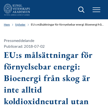
Sök
Hem
Nyheter
EU:s målsättningar för förnyelsebar energi: Bioenergi från skog är inte alltid koldioxidneutral utan kan öka utsläppen av koldioxid inom EU
Pressmeddelande
Publicerad: 2018-07-02
EU:s målsättningar för
förnyelsebar energi:
Bioenergi från skog är
inte alltid
koldioxidneutral utan