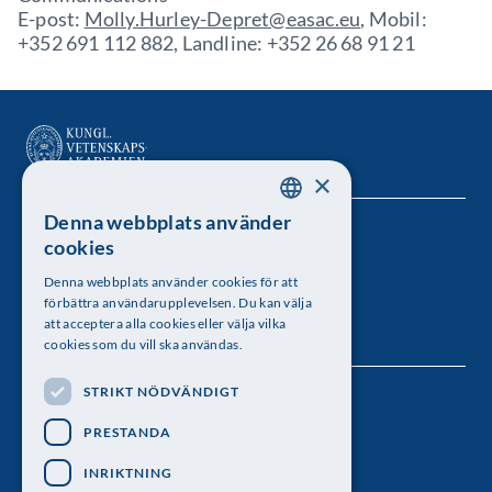
E-post:
Molly.Hurley-Depret@easac.eu
, Mobil:
+352 691 112 882, Landline: +352 26 68 91 21
×
Denna webbplats använder
SWEDISH
Kungl. Vetenskapsakademien
cookies
ENGLISH
Besöksadress: Lilla Frescativägen 4A
Denna webbplats använder cookies för att
förbättra användarupplevelsen. Du kan välja
Telefon: 08-673 95 00
att acceptera alla cookies eller välja vilka
cookies som du vill ska användas.
STRIKT NÖDVÄNDIGT
Följ oss
PRESTANDA
INRIKTNING