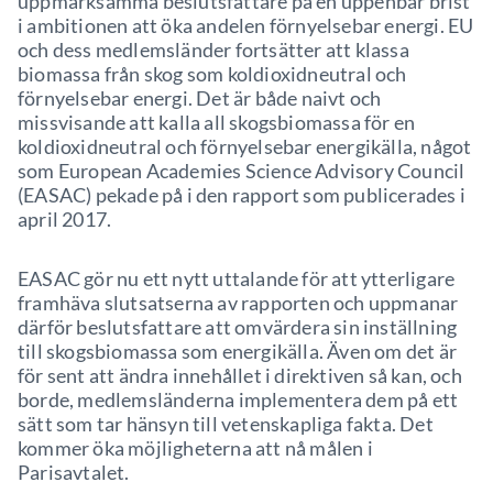
uppmärksamma beslutsfattare på en uppenbar brist
i ambitionen att öka andelen förnyelsebar energi. EU
och dess medlemsländer fortsätter att klassa
biomassa från skog som koldioxidneutral och
förnyelsebar energi. Det är både naivt och
missvisande att kalla all skogsbiomassa för en
koldioxidneutral och förnyelsebar energikälla, något
som European Academies Science Advisory Council
(EASAC) pekade på i den rapport som publicerades i
april 2017.
EASAC gör nu ett nytt uttalande för att ytterligare
framhäva slutsatserna av rapporten och uppmanar
därför beslutsfattare att omvärdera sin inställning
till skogsbiomassa som energikälla. Även om det är
för sent att ändra innehållet i direktiven så kan, och
borde, medlemsländerna implementera dem på ett
sätt som tar hänsyn till vetenskapliga fakta. Det
kommer öka möjligheterna att nå målen i
Parisavtalet.