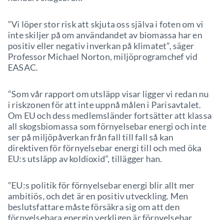
”Vi löper stor risk att skjuta oss själva i foten om vi
inte skiljer på om användandet av biomassa har en
positiv eller negativ inverkan på klimatet”, säger
Professor Michael Norton, miljöprogramchef vid
EASAC.
”Som vår rapport om utsläpp visar ligger vi redan nu
i riskzonen för att inte uppnå målen i Parisavtalet.
Om EU och dess medlemsländer fortsätter att klassa
all skogsbiomassa som förnyelsebar energi och inte
ser på miljöpåverkan från fall till fall så kan
direktiven för förnyelsebar energi till och med öka
EU:s utsläpp av koldioxid”, tillägger han.
”EU:s politik för förnyelsebar energi blir allt mer
ambitiös, och det är en positiv utveckling. Men
beslutsfattare måste försäkra sig om att den
förnyelsebara energin verkligen är förnyelsebar