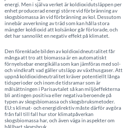
energi. Men i själva verket är koldioxidutsläppen per
enhet producerad energi större vid förbränning av
skogsbiomassa än vid förbränning av kol. Dessutom
innebär avverkning av träd som kan hålla stora
mängder koldioxid att kolsänkor går förlorade, och
det har sannolikt en negativ effekt på klimatet.
Den förenklade bilden av koldioxidneutralitet får
många att tro att biomassa är en automatiskt
förnyelsebar energikälla som kan jämföras med sol-
och vindkraft vad gäller utsläpp av växthusgaser. Att
uppnå koldioxidneutralitet kräver potentiellt långa
tidsperioder och inom de tidsramar som är
målsättningen i Parisavtalet så kan miljöeffekterna
bli antingen positiva eller negativa beroende på
typen av skogsbiomassa och skogsbruksmetoder.
EU:s klimat- och energidirektiv måste därför avgöra
från fall till fall hur stor klimatpåverkan
skogsbiomassa har, och även väga in aspekter om
hållbart skogsbruk.