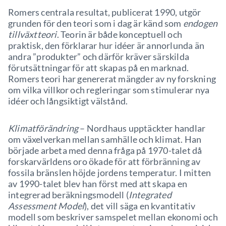
Romers centrala resultat, publicerat 1990, utgör
grunden för den teori som i dag är känd som
endogen
tillväxtteori
. Teorin är både konceptuell och
praktisk, den förklarar hur idéer är annorlunda än
andra ”produkter” och därför kräver särskilda
förutsättningar för att skapas på en marknad.
Romers teori har genererat mängder av ny forskning
om vilka villkor och regleringar som stimulerar nya
idéer och långsiktigt välstånd.
Klimatförändring
– Nordhaus upptäckter handlar
om växelverkan mellan samhälle och klimat. Han
började arbeta med denna fråga på 1970-talet då
forskarvärldens oro ökade för att förbränning av
fossila bränslen höjde jordens temperatur. I mitten
av 1990-talet blev han först med att skapa en
integrerad beräkningsmodell (
Integrated
Assessment Model
), det vill säga en kvantitativ
modell som beskriver samspelet mellan ekonomi och