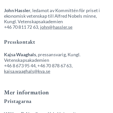
John Hassler
, ledamot av Kommittén för priset i
ekonomisk vetenskap till Alfred Nobels minne,
Kungl. Vetenskapsakademien
+46 70 811 72 63,
john@hassler.se
Presskontakt
Kajsa Waaghals
, pressansvarig, Kungl.
Vetenskapsakademien
+46 8 673 95 44, +46 70 878 67 63,
kajsa.waaghals@kva.se
Mer information
Pristagarna