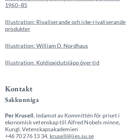
1960–
85
Illustration: Rivaliserande och icke-rivaliserande
produkter
Illustration: William D. Nordhaus
Illustration: Koldioxidutsläpp över tid
Kontakt
Sakkunniga
Per Krusell
, ledamot av Kommittén för priset i
ekonomisk vetenskap till Alfred Nobels minne,
Kungl. Vetenskapsakademien
+46 70 276 13 34,
krusell@iies.su.se