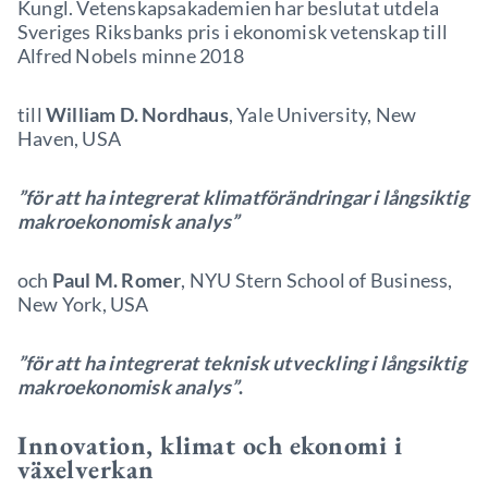
Kungl. Vetenskapsakademien har beslutat utdela
Sveriges Riksbanks pris i ekonomisk vetenskap till
Alfred Nobels minne 2018
till
William D. Nordhaus
, Yale University, New
Haven, USA
”för att ha integrerat klimatförändringar i långsiktig
makroekonomisk analys”
och
Paul M. Romer
, NYU Stern School of Business,
New York, USA
”för att ha integrerat teknisk utveckling i långsiktig
makroekonomisk analys”
.
Innovation, klimat och ekonomi i
växelverkan