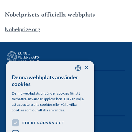
Nobelprisets officiella webbplats
Nobelprize.org
×
Denna webbplats använder
SWEDISH
Kungl. Vetenskapsakademien
cookies
ENGLISH
Besöksadress: Lilla Frescativägen 4A
Denna webbplats använder cookies för att
förbättra användarupplevelsen. Du kan välja
Telefon: 08-673 95 00
att acceptera alla cookies eller välja vilka
cookies som du vill ska användas.
STRIKT NÖDVÄNDIGT
Följ oss