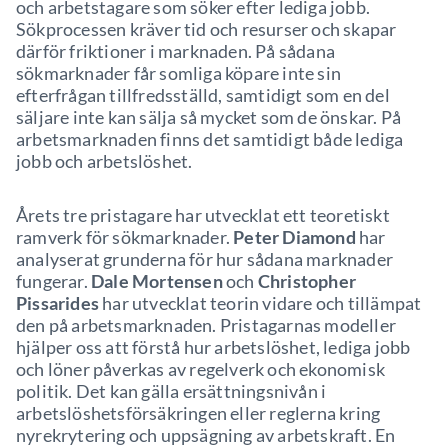
och arbetstagare som söker efter lediga jobb.
Sökprocessen kräver tid och resurser och skapar
därför friktioner i marknaden. På sådana
sökmarknader får somliga köpare inte sin
efterfrågan tillfredsställd, samtidigt som en del
säljare inte kan sälja så mycket som de önskar. På
arbetsmarknaden finns det samtidigt både lediga
jobb och arbetslöshet.
Årets tre pristagare har utvecklat ett teoretiskt
ramverk för sökmarknader.
Peter Diamond
har
analyserat grunderna för hur sådana marknader
fungerar.
Dale Mortensen
och
Christopher
Pissarides
har utvecklat teorin vidare och tillämpat
den på arbetsmarknaden. Pristagarnas modeller
hjälper oss att förstå hur arbetslöshet, lediga jobb
och löner påverkas av regelverk och ekonomisk
politik. Det kan gälla ersättningsnivån i
arbetslöshetsförsäkringen eller reglerna kring
nyrekrytering och uppsägning av arbetskraft. En