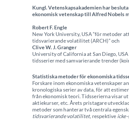
Kungl. Vetenskapsakademien har beslutat 
ekonomisk vetenskap till Alfred Nobels m
Robert F. Engle
New York University, USA ”för metoder at
tidsvarierande volatilitet (ARCH)” och
Clive W. J. Granger
University of California at San Diego, US
tidsserier med samvarierande trender (koin
Statistiska metoder för ekonomiska tidss
Forskare inom ekonomiska vetenskaper anvä
kronologiska serier av data, för att esti
från ekonomisk teori. Tidsserierna visar ut
aktiekurser, etc. Årets pristagare utveckla
metoder som hanterar två centrala egensk
tidsvarierande volatilitet,
respektive
icke-