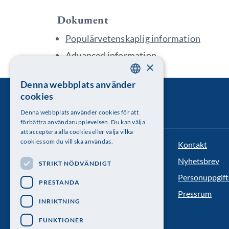
Dokument
Populärvetenskaplig information
Advanced information
×
Denna webbplats använder
SWEDISH
cookies
ENGLISH
Denna webbplats använder cookies för att
förbättra användarupplevelsen. Du kan välja
att acceptera alla cookies eller välja vilka
cookies som du vill ska användas.
Kontakt
Kungl. Vetenskapsakademien
Nyhetsbrev
STRIKT NÖDVÄNDIGT
Besöksadress: Lilla Frescativägen 4A
Personuppgift
PRESTANDA
Telefon: 08-673 95 00
Pressrum
INRIKTNING
FUNKTIONER