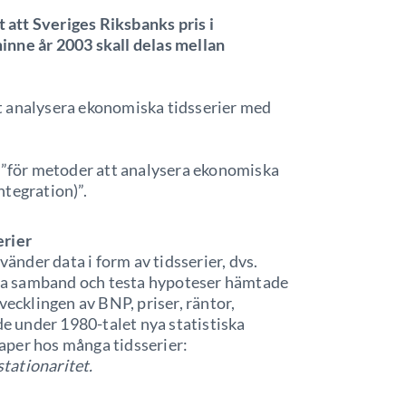
att Sveriges Riksbanks pris i
inne år 2003 skall delas mellan
t analysera ekonomiska tidsserier med
A ”för metoder att analysera ekonomiska
tegration)”.
erier
nder data i form av tidsserier, dvs.
mera samband och testa hypoteser hämtade
vecklingen av BNP, priser, räntor,
de under 1980-talet nya statistiska
aper hos många tidsserier:
stationaritet.