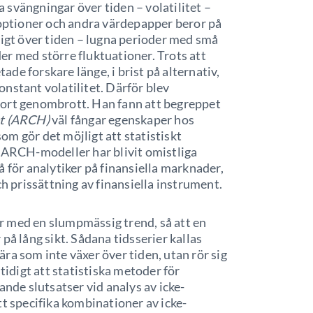
svängningar över tiden – volatilitet –
 optioner och andra värdepapper beror på
tigt över tiden – lugna perioder med små
r med större fluktuationer. Trots att
tade forskare länge, i brist på alternativ,
nstant volatilitet. Därför blev
stort genombrott. Han fann att begreppet
et (ARCH)
väl fångar egenskaper hos
m gör det möjligt att statistiskt
s ARCH-modeller har blivit omistliga
 för analytiker på finansiella marknader,
prissättning av finansiella instrument.
r med en slumpmässig trend, så att en
r på lång sikt. Sådana tidsserier kallas
nära som inte växer över tiden, utan rör sig
tidigt att statistiska metoder för
ande slutsatser vid analys av icke-
tt specifika kombinationer av icke-