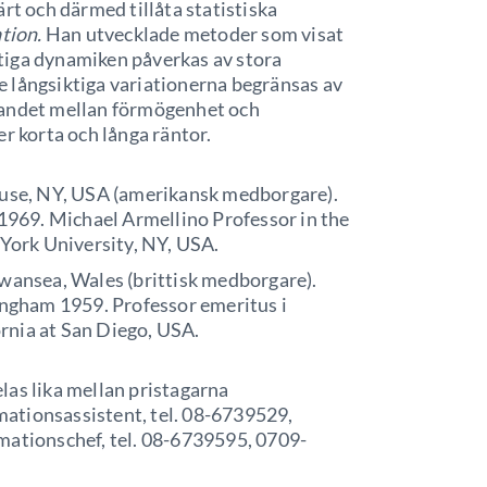
rt och därmed tillåta statistiska
tion.
Han utvecklade metoder som visat
iktiga dynamiken påverkas av stora
 långsiktiga variationerna begränsas av
bandet mellan förmögenhet och
r korta och långa räntor.
racuse, NY, USA (amerikansk medborgare).
1969. Michael Armellino Professor in the
York University, NY, USA.
 Swansea, Wales (brittisk medborgare).
ngham 1959. Professor emeritus i
rnia at San Diego, USA.
las lika mellan pristagarna
mationsassistent, tel. 08-6739529,
mationschef, tel. 08-6739595, 0709-