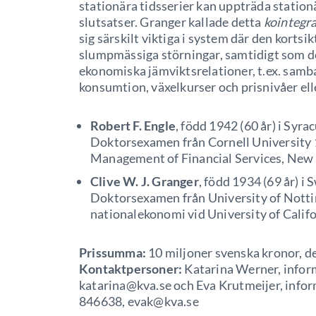
stationära tidsserier kan uppträda stationä
slutsatser. Granger kallade detta
kointegra
sig särskilt viktiga i system där den korts
slumpmässiga störningar, samtidigt som de
ekonomiska jämviktsrelationer, t.ex. sam
konsumtion, växelkurser och prisnivåer elle
Robert F. Engle
, född 1942 (60 år) i Sy
Doktorsexamen från Cornell University 
Management of Financial Services, New 
Clive W. J. Granger
, född 1934 (69 år) i
Doktorsexamen från University of Notti
nationalekonomi vid University of Califo
Prissumma:
10 miljoner svenska kronor, de
Kontaktpersoner:
Katarina Werner, infor
katarina@kva.se och Eva Krutmeijer, infor
846638, evak@kva.se