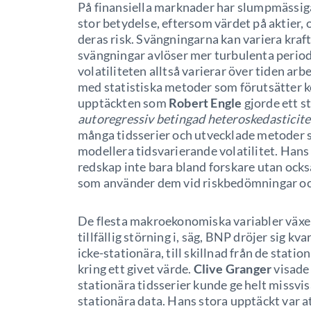
På finansiella marknader har slumpmässiga 
stor betydelse, eftersom värdet på aktier,
deras risk. Svängningarna kan variera kraf
svängningar avlöser mer turbulenta periode
volatiliteten alltså varierar över tiden arbe
med statistiska metoder som förutsätter ko
upptäckten som
Robert Engle
gjorde ett 
autoregressiv betingad heteroskedasticit
många tidsserier och utvecklade metoder so
modellera tidsvarierande volatilitet. Han
redskap inte bara bland forskare utan också
som använder dem vid riskbedömningar och 
De flesta makroekonomiska variabler växe
tillfällig störning i, säg, BNP dröjer sig kva
icke-stationära, till skillnad från de statio
kring ett givet värde.
Clive Granger
visade 
stationära tidsserier kunde ge helt missvis
stationära data. Hans stora upptäckt var a