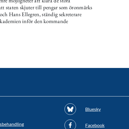
re möjligheter att klara de stora
tt staten skjuter till pengar som öronmärks
ch Hans Ellegren, ständig sekreterare
psakademien inför den kommande
Bluesky
sbehandling
Facebook