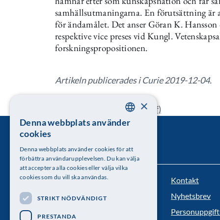
hamnar efter som kunskapsnation och får säm
samhällsutmaningarna. En förutsättning är a
för ändamålet. Det anser Göran K. Hansson o
respektive vice preses vid Kungl. Vetenska
forskningspropositionen.
Artikeln publicerades i Curie 2019-12-04.
×
Läs hela debattartikeln (pdf)
Denna webbplats använder
SWEDISH
cookies
ENGLISH
Denna webbplats använder cookies för att
förbättra användarupplevelsen. Du kan välja
att acceptera alla cookies eller välja vilka
cookies som du vill ska användas.
Kontakt
Kungl. Vetenskapsakademien
Nyhetsbrev
STRIKT NÖDVÄNDIGT
Besöksadress: Lilla Frescativägen 4A
Personuppgift
PRESTANDA