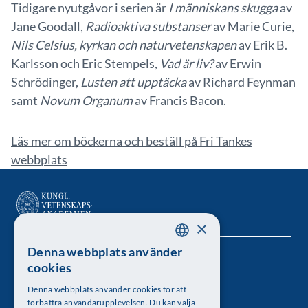
Tidigare nyutgåvor i serien är
I människans skugga
av
Jane Goodall,
Radioaktiva substanser
av Marie Curie,
Nils Celsius, kyrkan och naturvetenskapen
av Erik B.
Karlsson och Eric Stempels,
Vad är liv?
av Erwin
Schrödinger,
Lusten att upptäcka
av Richard Feynman
samt
Novum Organum
av Francis Bacon.
Läs mer om böckerna och beställ på Fri Tankes
webbplats
×
Denna webbplats använder
SWEDISH
Kungl. Vetenskapsakademien
cookies
ENGLISH
Besöksadress: Lilla Frescativägen 4A
Denna webbplats använder cookies för att
förbättra användarupplevelsen. Du kan välja