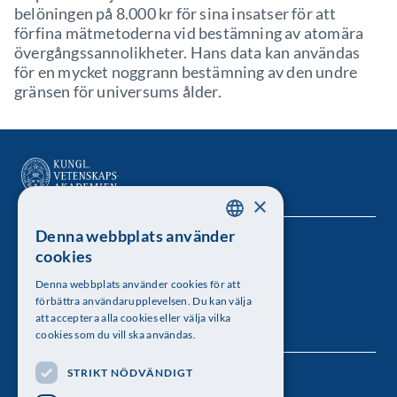
belöningen på 8.000 kr för sina insatser för att
förfina mätmetoderna vid bestämning av atomära
övergångssannolikheter. Hans data kan användas
för en mycket noggrann bestämning av den undre
gränsen för universums ålder.
×
Denna webbplats använder
SWEDISH
Kungl. Vetenskapsakademien
cookies
ENGLISH
Besöksadress: Lilla Frescativägen 4A
Denna webbplats använder cookies för att
förbättra användarupplevelsen. Du kan välja
Telefon: 08-673 95 00
att acceptera alla cookies eller välja vilka
cookies som du vill ska användas.
STRIKT NÖDVÄNDIGT
Följ oss