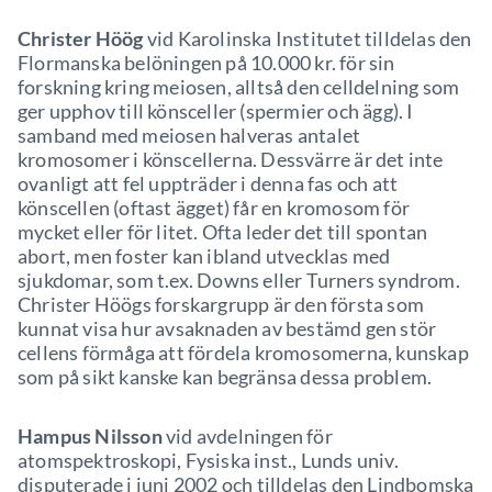
Christer Höög
vid Karolinska Institutet tilldelas den
Flormanska belöningen på 10.000 kr. för sin
forskning kring meiosen, alltså den celldelning som
ger upphov till könsceller (spermier och ägg). I
samband med meiosen halveras antalet
kromosomer i könscellerna. Dessvärre är det inte
ovanligt att fel uppträder i denna fas och att
könscellen (oftast ägget) får en kromosom för
mycket eller för litet. Ofta leder det till spontan
abort, men foster kan ibland utvecklas med
sjukdomar, som t.ex. Downs eller Turners syndrom.
Christer Höögs forskargrupp är den första som
kunnat visa hur avsaknaden av bestämd gen stör
cellens förmåga att fördela kromosomerna, kunskap
som på sikt kanske kan begränsa dessa problem.
Hampus Nilsson
vid avdelningen för
atomspektroskopi, Fysiska inst., Lunds univ.
disputerade i juni 2002 och tilldelas den Lindbomska