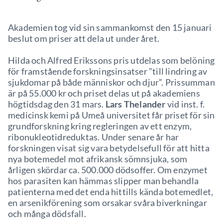
Akademien tog vid sin sammankomst den 15 januari
beslut om priser att dela ut under året.
Hilda och Alfred Erikssons pris utdelas som belöning
för framstående forskningsinsatser ”till lindring av
sjukdomar på både människor och djur”. Prissumman
är på 55.000 kr och priset delas ut på akademiens
högtidsdag den 31 mars.
Lars Thelander
vid inst. f.
medicinsk kemi på Umeå universitet får priset för sin
grundforskning kring regleringen av ett enzym,
ribonukleotidreduktas. Under senare år har
forskningen visat sig vara betydelsefull för att hitta
nya botemedel mot afrikansk sömnsjuka, som
årligen skördar ca. 500.000 dödsoffer. Om enzymet
hos parasiten kan hämmas slipper man behandla
patienterna med det enda hittills kända botemedlet,
en arsenikförening som orsakar svåra biverkningar
och många dödsfall.