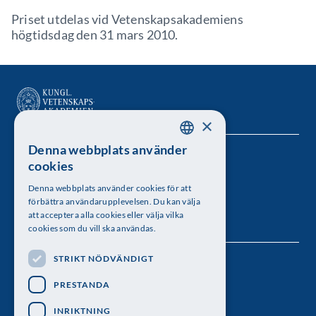
Priset utdelas vid Vetenskapsakademiens
högtidsdag den 31 mars 2010.
×
Denna webbplats använder
SWEDISH
Kungl. Vetenskapsakademien
cookies
ENGLISH
Besöksadress: Lilla Frescativägen 4A
Denna webbplats använder cookies för att
förbättra användarupplevelsen. Du kan välja
Telefon: 08-673 95 00
att acceptera alla cookies eller välja vilka
cookies som du vill ska användas.
STRIKT NÖDVÄNDIGT
Följ oss
PRESTANDA
INRIKTNING