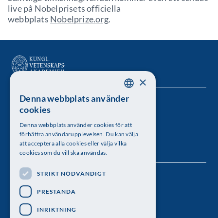
live på Nobelprisets officiella
webbplats
Nobelprize.org
.
×
Denna webbplats använder
SWEDISH
Kungl. Vetenskapsakademien
cookies
ENGLISH
Besöksadress: Lilla Frescativägen 4A
Denna webbplats använder cookies för att
förbättra användarupplevelsen. Du kan välja
Telefon: 08-673 95 00
att acceptera alla cookies eller välja vilka
cookies som du vill ska användas.
STRIKT NÖDVÄNDIGT
Följ oss
PRESTANDA
INRIKTNING