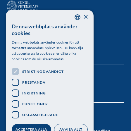
×
Denna webbplats använder
SWEDISH
Kungl. Vetenskapsakademien
cookies
ENGLISH
Besöksadress: Lilla Frescativägen 4A
Denna webbplats använder cookies för att
förbättra användarupplevelsen. Du kan välja
Telefon: 08-673 95 00
att acceptera alla cookies eller välja vilka
cookies som du vill ska användas.
STRIKT NÖDVÄNDIGT
Följ oss
PRESTANDA
INRIKTNING
FUNKTIONER
OKLASSIFICERADE
ACCEPTERA ALLA
AVVISA ALLT
Kontakt
Nyhetsbrev
Personuppgiftsbehandling