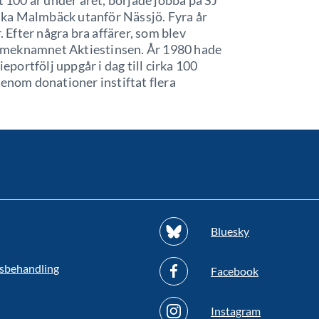
t 100 år under året, började jobba på SJ
ka Malmbäck utanför Nässjö. Fyra år
. Efter några bra affärer, som blev
smeknamnet Aktiestinsen. År 1980 hade
ieportfölj uppgår i dag till cirka 100
enom donationer instiftat flera
Bluesky
sbehandling
Facebook
Instagram