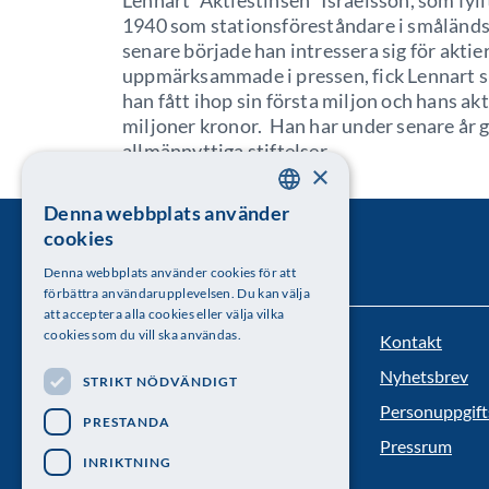
Lennart ”Aktiestinsen” Israelsson, som fyll
1940 som stationsföreståndare i småländs
senare började han intressera sig för aktier
uppmärksammade i pressen, fick Lennart 
han fått ihop sin första miljon och hans akt
miljoner kronor. Han har under senare år g
allmännyttiga stiftelser.
×
Denna webbplats använder
SWEDISH
cookies
ENGLISH
Denna webbplats använder cookies för att
förbättra användarupplevelsen. Du kan välja
att acceptera alla cookies eller välja vilka
cookies som du vill ska användas.
Kontakt
Kungl. Vetenskapsakademien
Nyhetsbrev
STRIKT NÖDVÄNDIGT
Besöksadress: Lilla Frescativägen 4A
Personuppgift
PRESTANDA
Telefon: 08-673 95 00
Pressrum
INRIKTNING