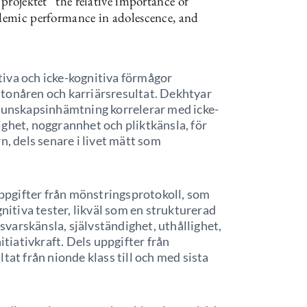
 projektet ”the relative importance of
ademic performance in adolescence, and
iva och icke-kognitiva förmågor
 i tonåren och karriärsresultat. Dekhtyar
 kunskapsinhämtning korrelerar med icke-
ghet, noggrannhet och pliktkänsla, för
n, dels senare i livet mätt som
 uppgifter från mönstringsprotokoll, som
gnitiva tester, likväl som en strukturerad
varskänsla, självständighet, uthållighet,
itiativkraft. Dels uppgifter från
tat från nionde klass till och med sista