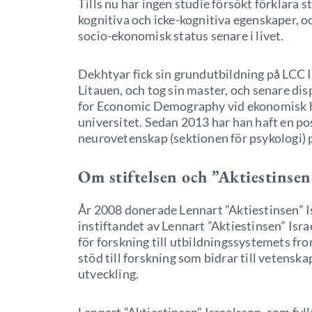
Tills nu har ingen studie försökt förklara
kognitiva och icke-kognitiva egenskaper, o
socio-ekonomisk status senare i livet.
Dekhtyar fick sin grundutbildning på LCC I
Litauen, och tog sin master, och senare di
for Economic Demography vid ekonomisk hi
universitet. Sedan 2013 har han haft en pos
neurovetenskap (sektionen för psykologi) p
Om stiftelsen och ”Aktiestinsen
År 2008 donerade Lennart ”Aktiestinsen” Is
instiftandet av Lennart ”Aktiestinsen” Isra
för forskning till utbildningssystemets fr
stöd till forskning som bidrar till vetens
utveckling.