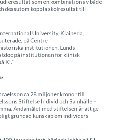
 studieresultat som en kombination av både
ch dessutom koppla skolresultat till
nternational University, Klaipeda,
sputerade, på Centre
storiska institutionen, Lunds
tdoc på institutionen för klinisk
å KI.”
”
raelsson ca 28 miljoner kronor till
elssons Stiftelse Individ och Samhälle –
omma. Ändamålet med stiftelsen är att ge
kapligt grundad kunskap om individers