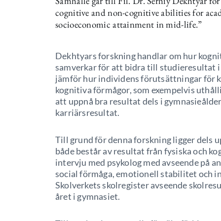
Samhälle går till Fil. Dr. Serhiy Dekhtyar för
cognitive and non-cognitive abilities for ac
socioeconomic attainment in mid-life.”
Dekhtyars forskning handlar om hur kognit
samverkar för att bidra till studieresultat
jämför hur individens förutsättningar för
kognitiva förmågor, som exempelvis uthålli
att uppnå bra resultat dels i gymnasieålder
karriärsresultat.
Till grund för denna forskning ligger dels
både består av resultat från fysiska och ko
intervju med psykolog med avseende på ans
social förmåga, emotionell stabilitet och in
Skolverkets skolregister avseende skolresul
året i gymnasiet.