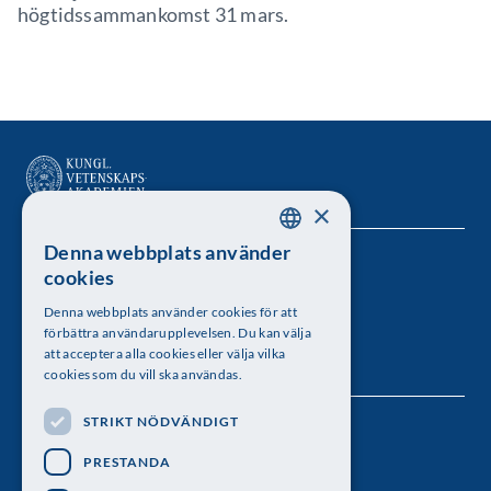
högtidssammankomst 31 mars.
×
Denna webbplats använder
SWEDISH
Kungl. Vetenskapsakademien
cookies
ENGLISH
Besöksadress: Lilla Frescativägen 4A
Denna webbplats använder cookies för att
förbättra användarupplevelsen. Du kan välja
Telefon: 08-673 95 00
att acceptera alla cookies eller välja vilka
cookies som du vill ska användas.
STRIKT NÖDVÄNDIGT
Följ oss
PRESTANDA