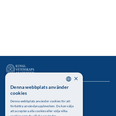
×
Denna webbplats använder
SWEDISH
Kungl. Vetenskapsakademien
cookies
ENGLISH
Besöksadress: Lilla Frescativägen 4A
Denna webbplats använder cookies för att
förbättra användarupplevelsen. Du kan välja
Telefon: 08-673 95 00
att acceptera alla cookies eller välja vilka
cookies som du vill ska användas.