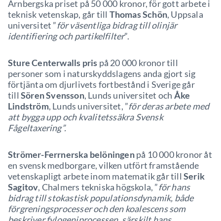
Arnbergska priset på 50 000 kronor, för gott arbete i
teknisk vetenskap, går till
Thomas Schön
, Uppsala
universitet ”
för väsentliga bidrag till olinjär
identifiering och partikelfilter
”.
Sture Centerwalls pris
på 20 000 kronor till
personer som i naturskyddslagens anda gjort sig
förtjänta om djurlivets fortbestånd i Sverige går
till
Sören Svensson
, Lunds universitet och
Åke
Lindström
, Lunds universitet, ”
för deras arbete med
att bygga upp och kvalitetssäkra Svensk
Fågeltaxering”.
Strömer-Ferrnerska belöningen
på 10 000 kronor åt
en svensk medborgare, vilken utfört framstående
vetenskapligt arbete inom matematik går till
Serik
Sagitov
, Chalmers tekniska högskola, ”
för hans
bidrag till stokastisk populationsdynamik, både
förgreningsprocesser och den koalescens som
beskriver fylogeniprocessen, särskilt hans