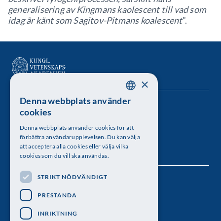
generalisering av Kingmans kaolescent till vad som
idag är känt som Sagitov-Pitmans koalescent
”.
×
Denna webbplats använder
SWEDISH
Kungl. Vetenskapsakademien
cookies
ENGLISH
Besöksadress: Lilla Frescativägen 4A
Denna webbplats använder cookies för att
förbättra användarupplevelsen. Du kan välja
Telefon: 08-673 95 00
att acceptera alla cookies eller välja vilka
cookies som du vill ska användas.
STRIKT NÖDVÄNDIGT
Följ oss
PRESTANDA
INRIKTNING