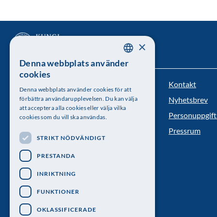
×
Denna webbplats använder
SWEDISH
cookies
ENGLISH
Kontakt
Kungl. Vetenskapsakademien
Denna webbplats använder cookies för att
förbättra användarupplevelsen. Du kan välja
Nyhetsbrev
Besöksadress: Lilla Frescativägen 4A
att acceptera alla cookies eller välja vilka
Personuppgift
cookies som du vill ska användas.
Telefon: 08-673 95 00
Pressrum
STRIKT NÖDVÄNDIGT
PRESTANDA
INRIKTNING
FUNKTIONER
OKLASSIFICERADE