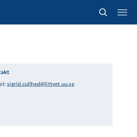
Sök
takt
st:
sigrid.cullhed@littvet.uu.se