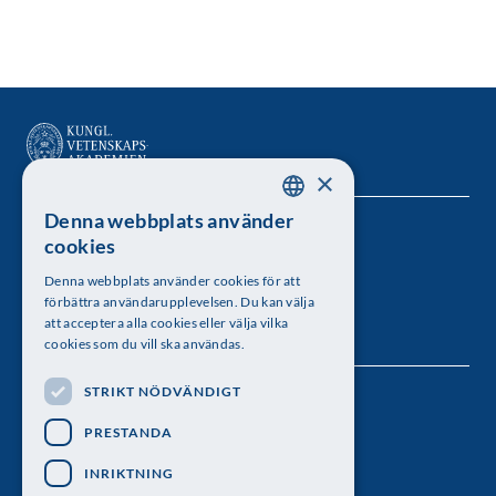
×
Denna webbplats använder
SWEDISH
Kungl. Vetenskapsakademien
cookies
ENGLISH
Besöksadress: Lilla Frescativägen 4A
Denna webbplats använder cookies för att
förbättra användarupplevelsen. Du kan välja
Telefon: 08-673 95 00
att acceptera alla cookies eller välja vilka
cookies som du vill ska användas.
STRIKT NÖDVÄNDIGT
Följ oss
PRESTANDA
INRIKTNING