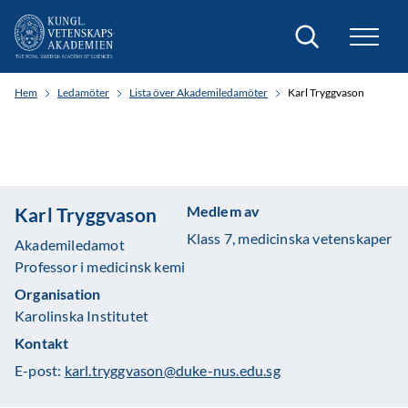
Sök
Hem
Ledamöter
Lista över Akademiledamöter
Karl Tryggvason
Medlem av
Karl Tryggvason
Klass 7, medicinska vetenskaper
Akademiledamot
Professor i medicinsk kemi
Organisation
Karolinska Institutet
Kontakt
E-post:
karl.tryggvason@duke-nus.edu.sg