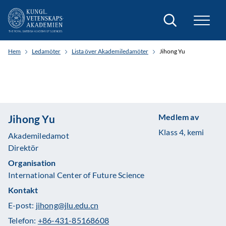
Sök
Hem
Ledamöter
Lista över Akademiledamöter
Jihong Yu
Medlem av
Jihong Yu
Klass 4, kemi
Akademiledamot
Direktör
Organisation
International Center of Future Science
Kontakt
E-post:
jihong@jlu.edu.cn
Telefon:
+86-431-85168608