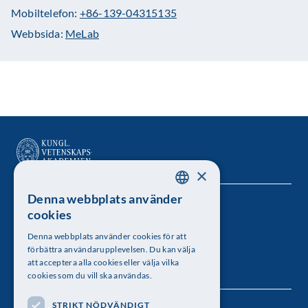
Mobiltelefon:
+86-139-04315135
Webbsida:
MeLab
×
Denna webbplats använder
SWEDISH
Kungl. Vetenskapsakademien
cookies
ENGLISH
Besöksadress: Lilla Frescativägen 4A
Denna webbplats använder cookies för att
förbättra användarupplevelsen. Du kan välja
Telefon: 08-673 95 00
att acceptera alla cookies eller välja vilka
cookies som du vill ska användas.
STRIKT NÖDVÄNDIGT