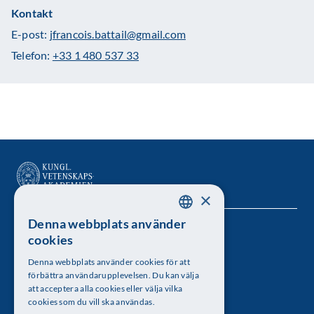
Kontakt
E-post:
jfrancois.battail@gmail.com
Telefon:
+33 1 480 537 33
×
Denna webbplats använder
SWEDISH
Kungl. Vetenskapsakademien
cookies
ENGLISH
Besöksadress: Lilla Frescativägen 4A
Denna webbplats använder cookies för att
förbättra användarupplevelsen. Du kan välja
Telefon: 08-673 95 00
att acceptera alla cookies eller välja vilka
cookies som du vill ska användas.