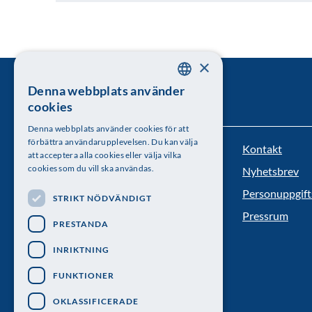
×
Denna webbplats använder
SWEDISH
cookies
ENGLISH
Denna webbplats använder cookies för att
förbättra användarupplevelsen. Du kan välja
Kontakt
Kungl. Vetenskapsakademien
att acceptera alla cookies eller välja vilka
cookies som du vill ska användas.
Nyhetsbrev
Besöksadress: Lilla Frescativägen 4A
Personuppgift
STRIKT NÖDVÄNDIGT
Telefon: 08-673 95 00
Pressrum
PRESTANDA
INRIKTNING
FUNKTIONER
OKLASSIFICERADE