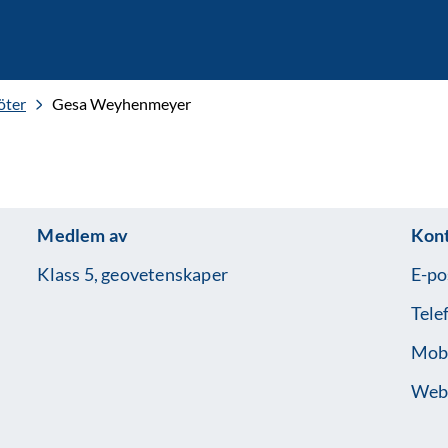
öter
Gesa Weyhenmeyer
Medlem av
Kon
Klass 5, geovetenskaper
E-po
Tele
Mobi
Web