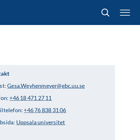
Sök
takt
st:
Gesa.Weyhenmeyer@ebc.uu.se
fon:
+46 18 471 27 11
ltelefon:
+46 76 838 31 06
bsida:
Uppsala universitet