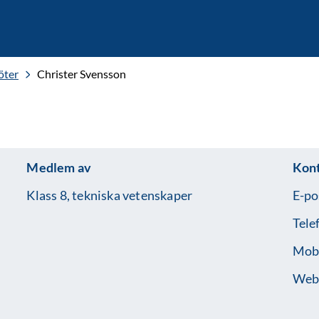
öter
Christer Svensson
Medlem av
Kon
Klass 8, tekniska vetenskaper
E-po
Tele
Mobi
Web