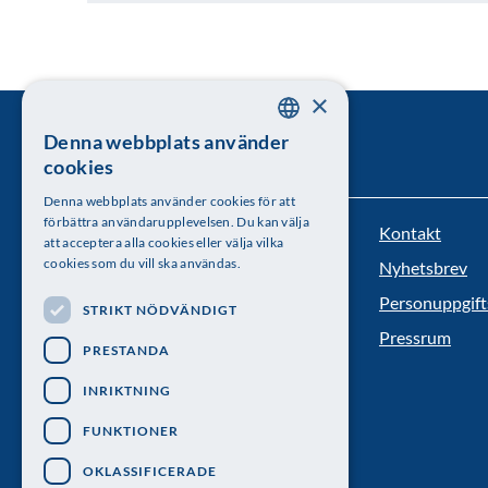
×
Denna webbplats använder
SWEDISH
cookies
ENGLISH
Denna webbplats använder cookies för att
förbättra användarupplevelsen. Du kan välja
Kontakt
Kungl. Vetenskapsakademien
att acceptera alla cookies eller välja vilka
cookies som du vill ska användas.
Nyhetsbrev
Besöksadress: Lilla Frescativägen 4A
Personuppgift
STRIKT NÖDVÄNDIGT
Telefon: 08-673 95 00
Pressrum
PRESTANDA
INRIKTNING
FUNKTIONER
OKLASSIFICERADE