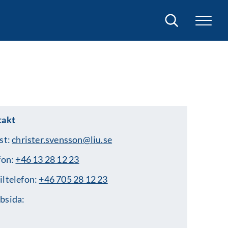
Sök
takt
st:
christer.svensson@liu.se
fon:
+46 13 28 12 23
ltelefon:
+46 705 28 12 23
bsida: