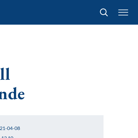
Sök
ll
ande
21-04-08
–12.10