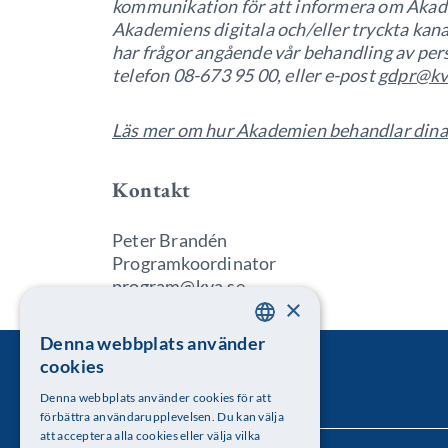
kommunikation för att informera om Akad
Akademiens digitala och/eller tryckta kanal
har frågor angående vår behandling av per
telefon 08-673 95 00, eller e-post
gdpr@kv
Läs mer om hur Akademien behandlar dina
Kontakt
Peter Brandén
Programkoordinator
program@kva.se
×
Denna webbplats använder
SWEDISH
cookies
ENGLISH
Denna webbplats använder cookies för att
förbättra användarupplevelsen. Du kan välja
att acceptera alla cookies eller välja vilka