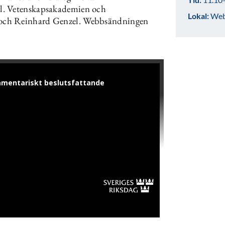
l. Vetenskapsakademien och
Lokal:
Web
 och Reinhard Genzel. Webbsändningen