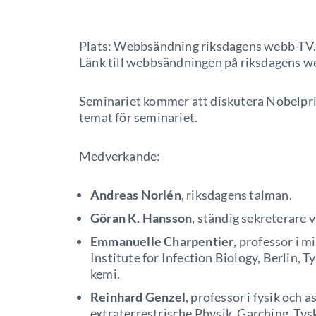
Plats: Webbsändning riksdagens webb-TV
Länk till webbsändningen på riksdagens 
Seminariet kommer att diskutera Nobelpri
temat för seminariet.
Medverkande:
Andreas Norlén
, riksdagens talman.
Göran K. Hansson
, ständig sekreterare
Emmanuelle Charpentier
, professor i 
Institute for Infection Biology, Berlin, 
kemi.
Reinhard Genzel
, professor i fysik och
extraterrestrische Physik, Garching, Tysk