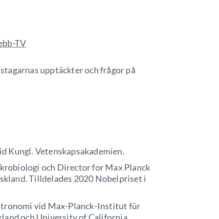
.
webb-TV
stagarnas upptäckter och frågor på
 vid Kungl. Vetenskapsakademien.
mikrobiologi och Director for Max Planck
Tyskland. Tilldelades 2020 Nobelpriset i
 astronomi vid Max-Planck-Institut für
land och University of California,