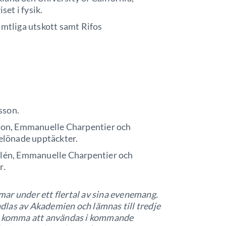
et i fysik.
mtliga utskott samt Rifos
sson.
son, Emmanuelle Charpentier och
elönade upptäckter.
lén, Emmanuelle Charpentier och
r.
ar under ett flertal av sina evenemang.
las av Akademien och lämnas till tredje
så komma att användas i kommande