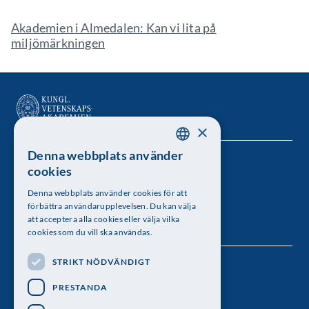
Akademien i Almedalen: Kan vi lita på
miljömärkningen
×
Denna webbplats använder
SWEDISH
Kungl. Vetenskapsakademien
cookies
ENGLISH
Besöksadress: Lilla Frescativägen 4A
Denna webbplats använder cookies för att
förbättra användarupplevelsen. Du kan välja
Telefon: 08-673 95 00
att acceptera alla cookies eller välja vilka
cookies som du vill ska användas.
STRIKT NÖDVÄNDIGT
Följ oss
PRESTANDA