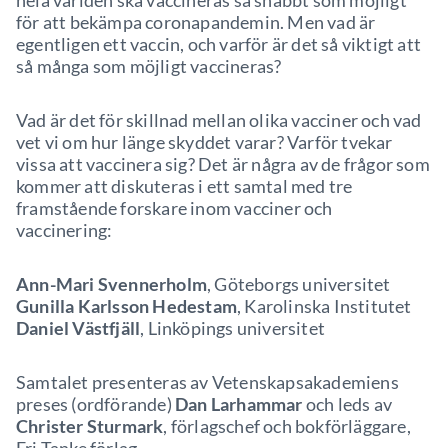
hela världen ska vaccineras så snabbt som möjligt
för att bekämpa coronapandemin. Men vad är
egentligen ett vaccin, och varför är det så viktigt att
så många som möjligt vaccineras?
Vad är det för skillnad mellan olika vacciner och vad
vet vi om hur länge skyddet varar? Varför tvekar
vissa att vaccinera sig? Det är några av de frågor som
kommer att diskuteras i ett samtal med tre
framstående forskare inom vacciner och
vaccinering:
Ann-Mari Svennerholm
, Göteborgs universitet
Gunilla Karlsson Hedestam
, Karolinska Institutet
Daniel Västfjäll
, Linköpings universitet
Samtalet presenteras av Vetenskapsakademiens
preses (ordförande)
Dan Larhammar
och leds av
Christer Sturmark
, förlagschef och bokförläggare,