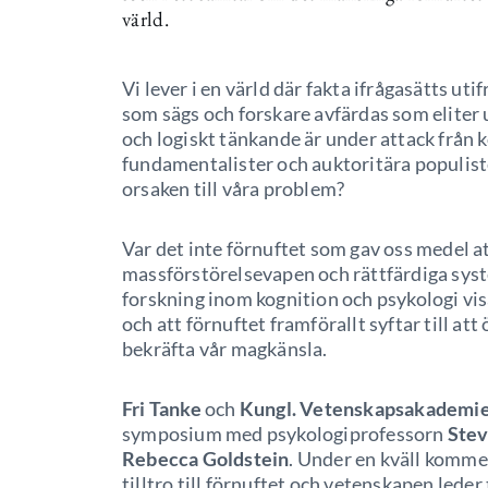
värld.
Vi lever i en värld där fakta ifrågasätts u
som sägs och forskare avfärdas som eliter 
och logiskt tänkande är under attack från k
fundamentalister och auktoritära populiste
orsaken till våra problem?
Var det inte förnuftet som gav oss medel a
massförstörelsevapen och rättfärdiga sys
forskning inom kognition och psykologi visa
och att förnuftet framförallt syftar till at
bekräfta vår magkänsla.
Fri Tanke
och
Kungl. Vetenskapsakademi
symposium med psykologiprofessorn
Stev
Rebecca Goldstein
. Under en kväll komme
tilltro till förnuftet och vetenskapen leder t