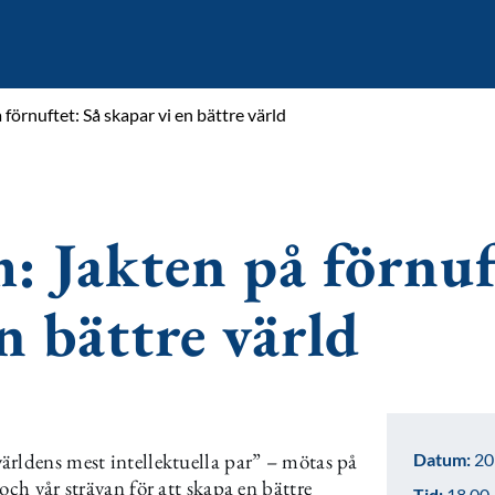
örnuftet: Så skapar vi en bättre värld
 Jakten på förnuf
n bättre värld
ärldens mest intellektuella par” – mötas på
Datum:
20
och vår strävan för att skapa en bättre
Tid:
18.00