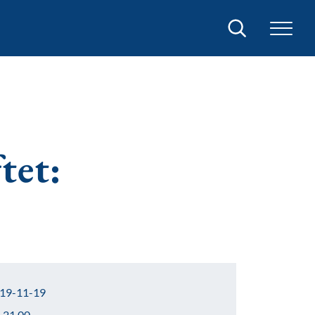
Sök
tet:
19-11-19
–21.00