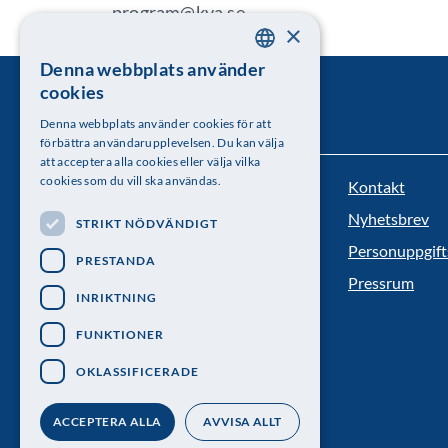
program@kva.se
×
Denna webbplats använder
SWEDISH
cookies
ENGLISH
Denna webbplats använder cookies för att
förbättra användarupplevelsen. Du kan välja
att acceptera alla cookies eller välja vilka
cookies som du vill ska användas.
Kontakt
Kungl. Vetenskapsakademien
Nyhetsbrev
STRIKT NÖDVÄNDIGT
Besöksadress: Lilla Frescativägen 4A
Personuppgift
PRESTANDA
Telefon: 08-673 95 00
Pressrum
INRIKTNING
FUNKTIONER
OKLASSIFICERADE
ACCEPTERA ALLA
AVVISA ALLT