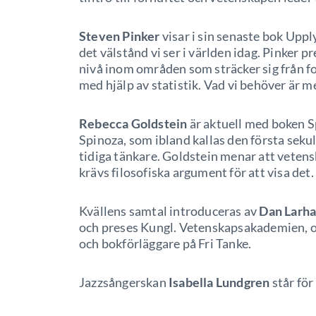
Steven Pinker
visar i sin senaste bok Uppl
det välstånd vi ser i världen idag. Pinker p
nivå inom områden som sträcker sig från f
med hjälp av statistik. Vad vi behöver är mer,
Rebecca Goldstein
är aktuell med boken S
Spinoza, som ibland kallas den första seku
tidiga tänkare. Goldstein menar att vetens
krävs filosofiska argument för att visa det.
Kvällens samtal introduceras av
Dan Larh
och preses Kungl. Vetenskapsakademien, 
och bokförläggare på Fri Tanke.
Jazzsångerskan
Isabella Lundgren
står för