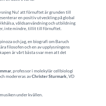
ysning Nu! att förnuftet är grunden till
resenterar en positiv utveckling på global
olkhälsa, våldsanvändning och utbildning
 inte mindre, tillit till förnuftet.
pinoza och jag, en biografi om Baruch
lära filosofen och en av upplysningens
kapen är vårt bästa svar men att det
ammar
, professor i molekylär cellbiologi
och modereras av
Christer Sturmark
, VD
 musiken under kvällen.