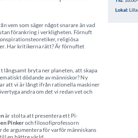
Lokal:
Lill
tifrån vem som säger något snarare än vad
utan förankring i verkligheten. Förnuft
onspirationsteoretiker, religiösa
r. Har kritikerna rätt? Är förnuftet
tt långsamt bryta ner planeten, att skapa
tematiskt dödande av människor? Ny
r att vi är långt ifrån rationella maskiner
t övertyga andra om det vi redan vet och
en
är stolta att presentera ett Pi-
en Pinker
och filosofiprofessorn
r de argumentera för varför människans
ill en bättre värld.